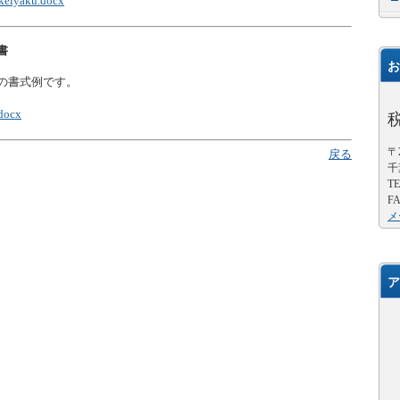
ikeiyaku.docx
書
お
の書式例です。
.docx
〒2
戻る
千
TE
FA
メ
ア