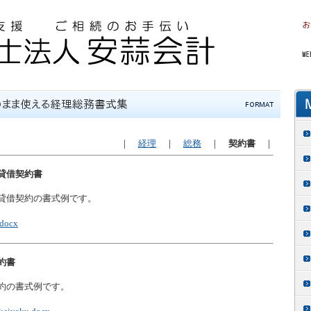
｜
経理
｜
総務
｜
契約書
｜
貸借契約書
貸借契約の書式例です。
.docx
約書
約の書式例です。