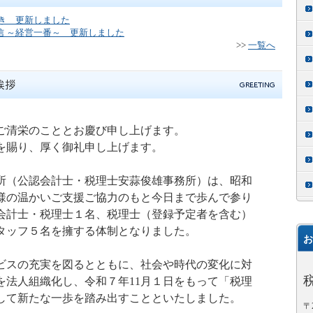
ずき 更新しました
信 ～経営一番～ 更新しました
>>
一覧へ
ご清栄のこととお慶び申し上げます。
を賜り、厚く御礼申し上げます。
所（公認会計士・税理士安蒜俊雄事務所）は、昭和
様の温かいご支援ご協力のもと今日まで歩んで参り
会計士・税理士１名、税理士（登録予定者を含む）
タッフ５名を擁する体制となりました。
お
ビスの充実を図るとともに、社会や時代の変化に対
を法人組織化し、令和７年
11
月１日をもって「税理
して新たな一歩を踏み出すことといたしました。
〒2