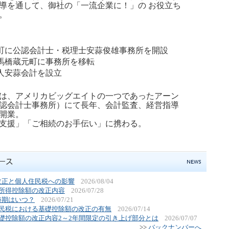
導を通して、御社の「一流企業に！」の お役立ち
。
町に公認会計士・税理士安蒜俊雄事務所を開設
馬橋蔵元町に事務所を移転
人安蒜会計を設立
は、アメリカビッグエイトの一つであったアーン
認会計士事務所）にて長年、会計監査、経営指導
開業。
営支援」「ご相続のお手伝い」に携わる。
改正と個人住民税への影響
2026/08/04
所得控除額の改正内容
2026/07/28
時期はいつ？
2026/07/21
住民税における基礎控除額の改正の有無
2026/07/14
礎控除額の改正内容2～2年間限定の引き上げ部分とは
2026/07/07
>>
バックナンバーへ