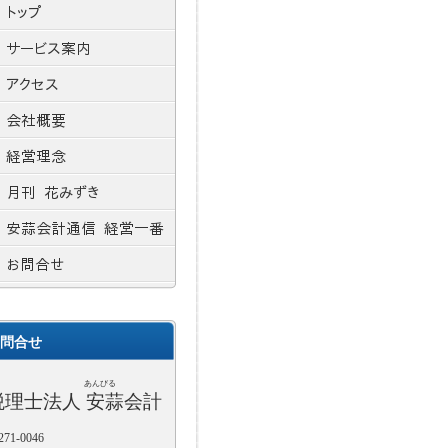
問合せ
あんびる
税理士法人 安蒜会計
71-0046