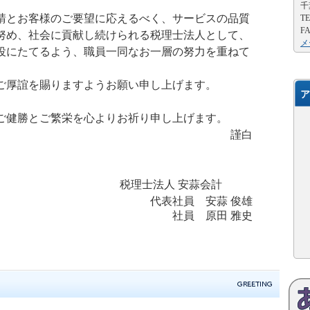
千
請とお客様のご要望に応えるべく、サービスの品質
TE
FA
努め、社会に貢献し続けられる税理士法人として、
メ
役にたてるよう、職員一同なお一層の努力を重ねて
ご厚誼を賜りますようお願い申し上げます。
ア
ご健勝とご繁栄を心よりお祈り申し上げます。
謹白
税理士法人 安蒜会計
代表社員 安蒜 俊雄
社員 原田 雅史