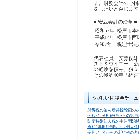
す。財務会計のご指
をしたいと存じます
■ 安蒜会計の沿革 ■
昭和
57
年
松戸市本
平成14年
松戸市西
令和7年
税理士法
代表社員・安蒜俊雄
スト＆ウイニー（公
の経験を積み、独立
その後約40年「経
所得税の給与所得控除額の
令和8年分所得税からの給与
防衛特別法人税の申告開始
令和8年度税制改正～個人
令和8年分からの所得税の基