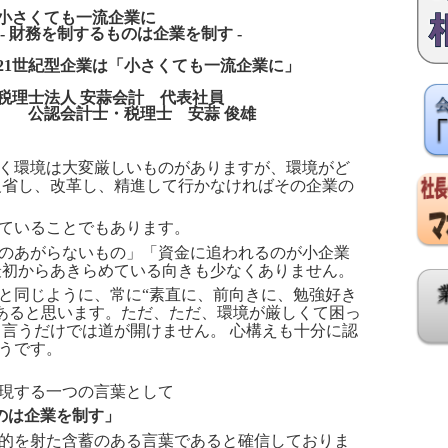
小さくても一流企業に
- 財務を制するものは企業を制す -
21世紀型企業は「小さくても一流企業に」
税理士法人 安蒜会計 代表社員
公認会計士・税理士 安蒜 俊雄
く環境は大変厳しいものがありますが、環境がど
反省し、改革し、精進して行かなければその企業の
ていることでもあります。
のあがらないもの」「資金に追われるのが小企業
最初からあきらめている向きも少なくありません。
と同じように、常に“素直に、前向きに、勉強好き
があると思います。ただ、ただ、環境が厳しくて困っ
と言うだけでは道が開けません。 心構えも十分に認
うです。
現する一つの言葉として
のは企業を制す」
的を射た含蓄のある言葉であると確信しておりま