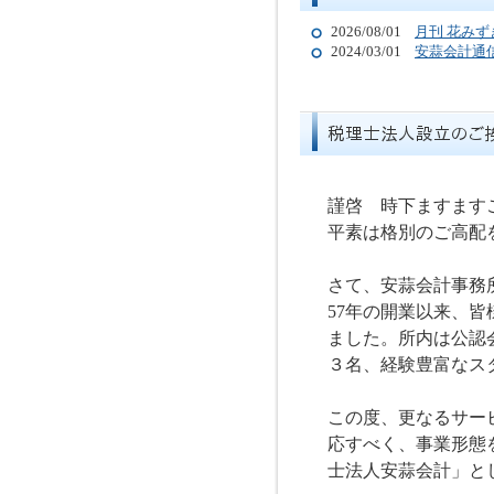
2026/08/01
月刊 花み
2024/03/01
安蒜会計通
謹啓 時下ますます
平素は格別のご高配
さて、安蒜会計事務
57
年の開業以来、皆
ました。所内は公認
３名、経験豊富なス
この度、更なるサー
応すべく、事業形態
士法人安蒜会計」と