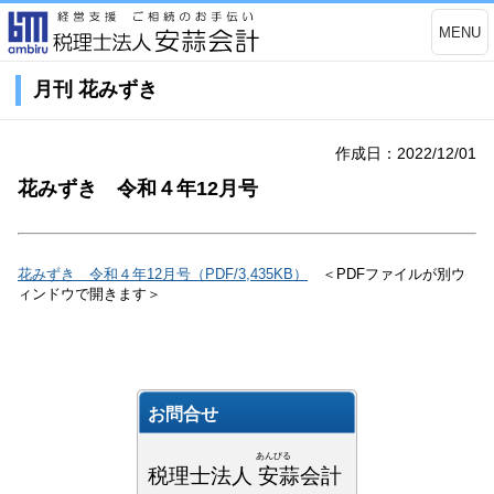
MENU
月刊 花みずき
作成日：2022/12/01
花みずき 令和４年12月号
花みずき 令和４年12月号（PDF/3,435KB）
＜PDFファイルが別ウ
ィンドウで開きます＞
お問合せ
あんびる
税理士法人 安蒜会計