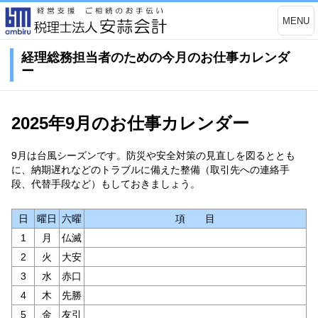
MENU
経理総務担当者のための今月のお仕事カレンダ
ー
2025年9月のお仕事カレンダー
9月は台風シーズンです。防災や安全対策の見直しを図るととも
に、納期遅れなどのトラブルに備えた整備（取引先への連絡手
段、代替手段など）もしておきましょう。
日
曜日
六曜
項 目
1
月
仏滅
2
火
大安
3
水
赤口
4
木
先勝
5
金
友引