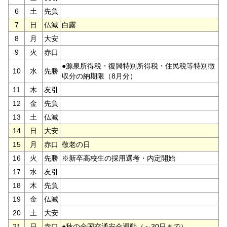
6
土
先負
7
日
仏滅
白露
8
月
大安
9
火
赤口
●源泉所得税・復興特別所得税・住民税等特別徴
10
水
先勝
収分の納期限（8月分）
11
木
友引
12
金
先負
13
土
仏滅
14
日
大安
15
月
赤口
敬老の日
16
火
先勝
※新卒高校生の採用選考・内定開始
17
水
友引
18
木
先負
19
金
仏滅
20
土
大安
21
日
赤口
●秋の全国交通安全運動（～30日まで）