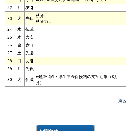
22
月
友引
秋分
23
火
先負
秋分の日
24
水
仏滅
25
木
大安
26
金
赤口
27
土
先勝
28
日
友引
29
月
先負
●健康保険・厚生年金保険料の支払期限（8月
30
火
仏滅
分）
戻る