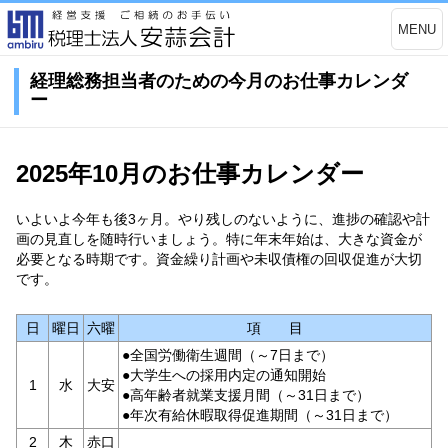
MENU
経理総務担当者のための今月のお仕事カレンダ
ー
2025年10月のお仕事カレンダー
いよいよ今年も後3ヶ月。やり残しのないように、進捗の確認や計
画の見直しを随時行いましょう。特に年末年始は、大きな資金が
必要となる時期です。資金繰り計画や未収債権の回収促進が大切
です。
日
曜日
六曜
項 目
●全国労働衛生週間（～7日まで）
●大学生への採用内定の通知開始
1
水
大安
●高年齢者就業支援月間（～31日まで）
●年次有給休暇取得促進期間（～31日まで）
2
木
赤口