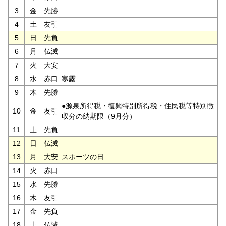
3
金
先勝
4
土
友引
5
日
先負
6
月
仏滅
7
火
大安
8
水
赤口
寒露
9
木
先勝
●源泉所得税・復興特別所得税・住民税等特別徴
10
金
友引
収分の納期限（9月分）
11
土
先負
12
日
仏滅
13
月
大安
スポーツの日
14
火
赤口
15
水
先勝
16
木
友引
17
金
先負
18
土
仏滅