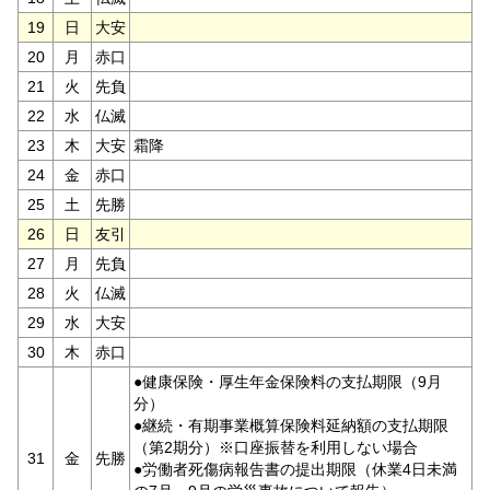
19
日
大安
20
月
赤口
21
火
先負
22
水
仏滅
23
木
大安
霜降
24
金
赤口
25
土
先勝
26
日
友引
27
月
先負
28
火
仏滅
29
水
大安
30
木
赤口
●健康保険・厚生年金保険料の支払期限（9月
分）
●継続・有期事業概算保険料延納額の支払期限
（第2期分）※口座振替を利用しない場合
31
金
先勝
●労働者死傷病報告書の提出期限（休業4日未満