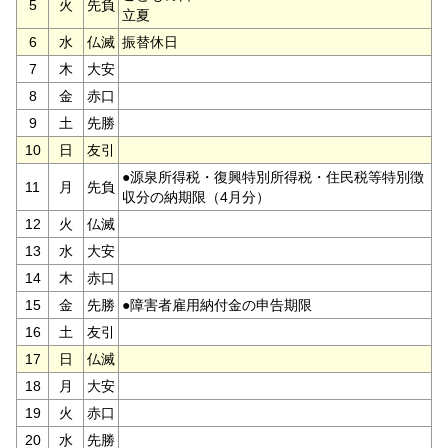
5
火
先負
立夏
6
水
仏滅
振替休日
7
木
大安
8
金
赤口
9
土
先勝
10
日
友引
●源泉所得税・復興特別所得税・住民税等特別徴
11
月
先負
収分の納期限（4月分）
12
火
仏滅
13
水
大安
14
木
赤口
15
金
先勝
●障害者雇用納付金の申告期限
16
土
友引
17
日
仏滅
18
月
大安
19
火
赤口
20
水
先勝