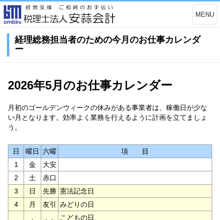
MENU
経理総務担当者のための今月のお仕事カレンダ
ー
2026年5月のお仕事カレンダー
月初のゴールデンウィークの休みがある事業者は、稼働日が少な
い月となります。効率よく業務を行えるように計画を立てましょ
う。
日
曜日
六曜
項 目
1
金
大安
2
土
赤口
3
日
先勝
憲法記念日
4
月
友引
みどりの日
こどもの日