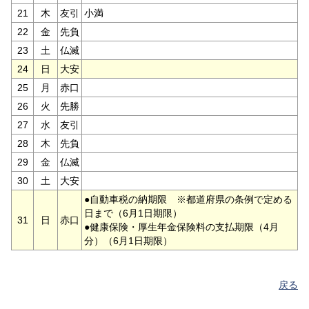
21
木
友引
小満
22
金
先負
23
土
仏滅
24
日
大安
25
月
赤口
26
火
先勝
27
水
友引
28
木
先負
29
金
仏滅
30
土
大安
●自動車税の納期限 ※都道府県の条例で定める
日まで（6月1日期限）
31
日
赤口
●健康保険・厚生年金保険料の支払期限（4月
分）（6月1日期限）
戻る