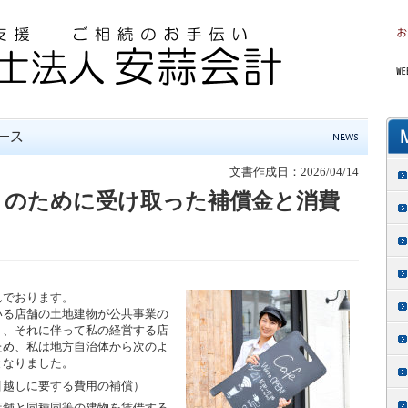
文書作成日：2026/04/14
きのために受け取った補償金と消費
でおります。
る店舗の土地建物が公共事業の
り、それに伴って私の経営する店
ため、私は地方自治体から次のよ
となりました。
引越しに要する費用の補償）
店舗と同種同等の建物を賃借する