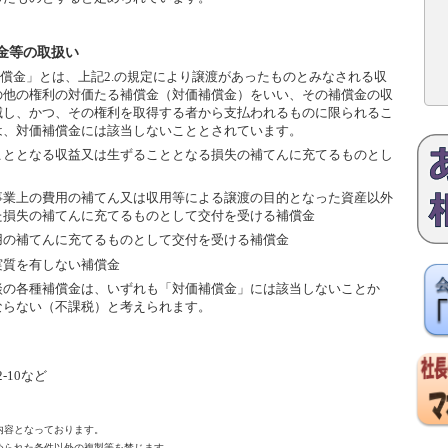
金等の取扱い
償金」とは、上記2.の規定により譲渡があったものとみなされる収
の他の権利の対価たる補償金（対価補償金）をいい、その補償金の収
滅し、かつ、その権利を取得する者から支払われるものに限られるこ
は、対価補償金には該当しないこととされています。
こととなる収益又は生ずることとなる損失の補てんに充てるものとし
事業上の費用の補てん又は収用等による譲渡の目的となった資産以外
た損失の補てんに充てるものとして交付を受ける補償金
用の補てんに充てるものとして交付を受ける補償金
実質を有しない補償金
の各種補償金は、いずれも「対価補償金」には該当しないことか
ならない（不課税）と考えられます。
-10など
内容となっております。
られた条件以外の複製等を禁じます。