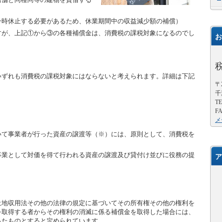
）
一時休止する必要があるため、休業期間中の収益減少額の補償）
が、上記①から③の各種補償金は、消費税の課税対象になるのでし
お
ずれも消費税の課税対象にはならないと考えられます。詳細は下記
〒2
千
TE
FA
メ
て事業者が行った資産の譲渡等（※）には、原則として、消費税を
。
事業として対価を得て行われる資産の譲渡及び貸付け並びに役務の提
ア
地収用法その他の法律の規定に基づいてその所有権その他の権利を
を取得する者からその権利の消滅に係る補償金を取得した場合には、
ったものとすると定められています。