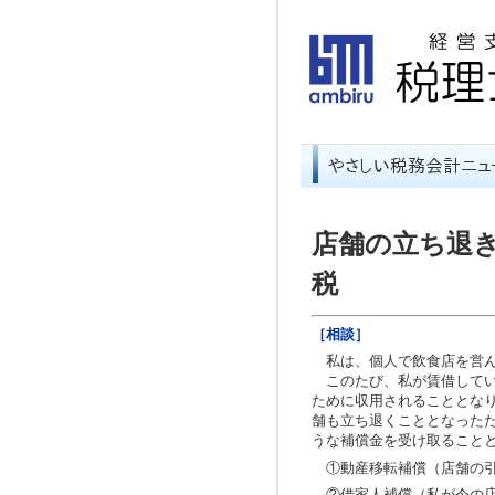
店舗の立ち退
税
［相談］
私は、個人で飲食店を営ん
このたび、私が賃借してい
ために収用されることとな
舗も立ち退くこととなった
うな補償金を受け取ること
①動産移転補償（店舗の
②借家人補償（私が今の