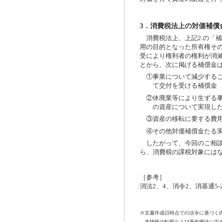
3．消費税法上の対価補償
消費税法上、上記2.の「補
用の目的となった所有権そ
受により権利者の権利が消
とから、次に掲げる補償金
①事業について減少する
て交付を受ける補償金
②休廃業等により生ずる
の資産について実現し
③資産の移転に要する費
④その他対価補償金たる
したがって、今回のご相談
ら、消費税の課税対象には
［参考］
消法2、4、消令2、消基通5-2
※文書作成日時点での法令に基づく
本情報の転載および著作権法に定め