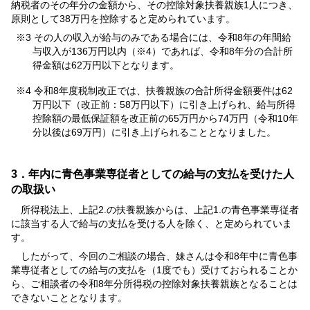
納税者のその年分の金額から、その控除対象扶養親族1人につき、
原則として38万円を控除すると定められています。
※3 その人の収入が給与のみである場合には、令和8年の年間給
与収入が136万円以内（※4）であれば、令和8年分の合計所
得金額は62万円以下となります。
※4 令和8年度税制改正では、扶養親族の合計所得金額要件は62
万円以下（改正前：58万円以下）に引き上げられ、給与所得
控除額の最低保証額を改正前の65万円から74万円（令和10年
分以後は69万円）に引き上げられることとなりました。
3．年内に青色事業専従者としての給与の支払を受けた人
の取扱い
所得税法上、上記2.の扶養親族からは、上記1.の青色事業専従者
に該当する人で給与の支払を受ける人を除く、と定められていま
す。
したがって、今回のご相談の場合、妹さんは令和8年中に青色事
業専従者としての給与の支払を（1度でも）受けておられることか
ら、ご相談者の令和8年分所得税の控除対象扶養親族となることは
できないこととなります。