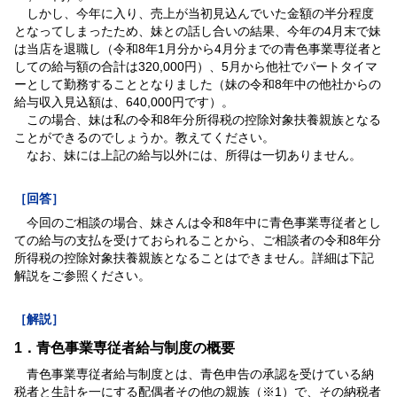
しかし、今年に入り、売上が当初見込んでいた金額の半分程度
となってしまったため、妹との話し合いの結果、今年の4月末で妹
は当店を退職し（令和8年1月分から4月分までの青色事業専従者と
しての給与額の合計は320,000円）、5月から他社でパートタイマ
ーとして勤務することとなりました（妹の令和8年中の他社からの
給与収入見込額は、640,000円です）。
この場合、妹は私の令和8年分所得税の控除対象扶養親族となる
ことができるのでしょうか。教えてください。
なお、妹には上記の給与以外には、所得は一切ありません。
［回答］
今回のご相談の場合、妹さんは令和8年中に青色事業専従者とし
ての給与の支払を受けておられることから、ご相談者の令和8年分
所得税の控除対象扶養親族となることはできません。詳細は下記
解説をご参照ください。
［解説］
1．青色事業専従者給与制度の概要
青色事業専従者給与制度とは、青色申告の承認を受けている納
税者と生計を一にする配偶者その他の親族（※1）で、その納税者