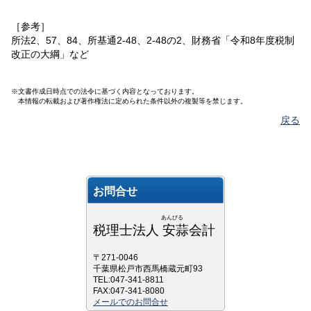
［参考］
所法2、57、84、所基通2-48、2-48の2、財務省「令和8年度税制
改正の大綱」など
※文書作成日時点での法令に基づく内容となっております。
本情報の転載および著作権法に定められた条件以外の複製等を禁じます。
戻る
お問合せ
あんびる
税理士法人 安蒜会計
〒271-0046
千葉県松戸市西馬橋蔵元町93
TEL:047-341-8811
FAX:047-341-8080
メールでのお問合せ