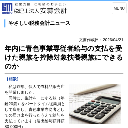
MENU
やさしい税務会計ニュース
文書作成日：2026/04/21
年内に青色事業専従者給与の支払を受
けた親族を控除対象扶養親族にできる
のか
［相談］
私は昨年、個人で衣料品販売店
を開業しました。
同時に、生計を一にする妹（年
齢20歳）をパートタイム従業員と
して雇用し、青色事業専従者とし
ての届け出を行ったうえで給与を
支払っています（届出給与額月額
80,000円）。