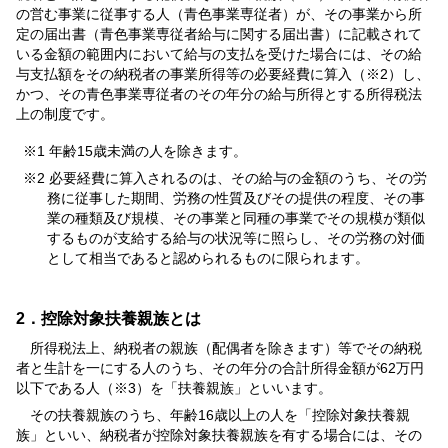
の営む事業に従事する人（青色事業専従者）が、その事業から所
定の届出書（青色事業専従者給与に関する届出書）に記載されて
いる金額の範囲内において給与の支払を受けた場合には、その給
与支払額をその納税者の事業所得等の必要経費に算入（※2）し、
かつ、その青色事業専従者のその年分の給与所得とする所得税法
上の制度です。
※1 年齢15歳未満の人を除きます。
※2 必要経費に算入されるのは、その給与の金額のうち、その労
務に従事した期間、労務の性質及びその提供の程度、その事
業の種類及び規模、その事業と同種の事業でその規模が類似
するものが支給する給与の状況等に照らし、その労務の対価
として相当であると認められるものに限られます。
2．控除対象扶養親族とは
所得税法上、納税者の親族（配偶者を除きます）等でその納税
者と生計を一にする人のうち、その年分の合計所得金額が62万円
以下である人（※3）を「扶養親族」といいます。
その扶養親族のうち、年齢16歳以上の人を「控除対象扶養親
族」といい、納税者が控除対象扶養親族を有する場合には、その