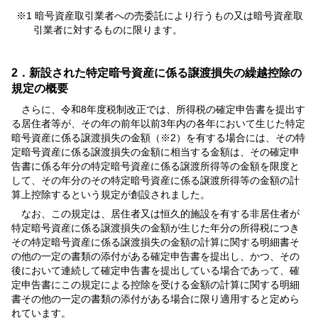
※1 暗号資産取引業者への売委託により行うもの又は暗号資産取
引業者に対するものに限ります。
2．新設された特定暗号資産に係る譲渡損失の繰越控除の
規定の概要
さらに、令和8年度税制改正では、所得税の確定申告書を提出す
る居住者等が、その年の前年以前3年内の各年において生じた特定
暗号資産に係る譲渡損失の金額（※2）を有する場合には、その特
定暗号資産に係る譲渡損失の金額に相当する金額は、その確定申
告書に係る年分の特定暗号資産に係る譲渡所得等の金額を限度と
して、その年分のその特定暗号資産に係る譲渡所得等の金額の計
算上控除するという規定が創設されました。
なお、この規定は、居住者又は恒久的施設を有する非居住者が
特定暗号資産に係る譲渡損失の金額が生じた年分の所得税につき
その特定暗号資産に係る譲渡損失の金額の計算に関する明細書そ
の他の一定の書類の添付がある確定申告書を提出し、かつ、その
後において連続して確定申告書を提出している場合であって、確
定申告書にこの規定による控除を受ける金額の計算に関する明細
書その他の一定の書類の添付がある場合に限り適用すると定めら
れています。