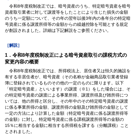
令和8年度税制改正では、暗号資産のうち、特定暗号資産を暗号
資産取引業者に対して譲渡等をしたことにより生じた損失の金額
のうち一定額について、その年の翌年以後3年内の各年分の特定暗
号資産に係る譲渡所得等の金額からの繰越控除を可能とする規定
が創設されました。詳細は下記解説をご参照ください。
［解説］
1．令和8年度税制改正による暗号資産取引の課税方式の
変更内容の概要
令和8年度税制改正では、所得税法上、居住者又は恒久的施設を
有する非居住者が、暗号資産（その名称が金融商品取引業者登録
簿に登録されているものその他の一定のものに限ります。以下
「特定暗号資産」といいます）の譲渡（※1）をした場合には、そ
の特定暗号資産の譲渡による事業所得、譲渡所得及び雑所得につ
いては、他の所得と区分し、その年中のその特定暗号資産の譲渡
に係る事業所得の金額、譲渡所得の金額及び雑所得の金額として
一定の方法により計算した金額（特定暗号資産に係る譲渡所得等
の金額）に対し、特定暗号資産に係る課税譲渡所得等の金額の
15％に相当する金額に相当する所得税を課する（分離課税）こと
とされました。