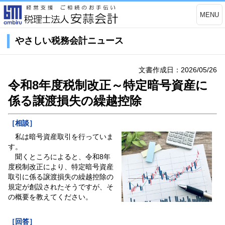
MENU
やさしい税務会計ニュース
文書作成日：2026/05/26
令和8年度税制改正～特定暗号資産に
係る譲渡損失の繰越控除
［相談］
私は暗号資産取引を行っていま
す。
聞くところによると、令和8年
度税制改正により、特定暗号資産
取引に係る譲渡損失の繰越控除の
規定が創設されたそうですが、そ
の概要を教えてください。
［回答］