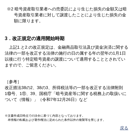
※2 暗号資産取引業者への売委託により生じた損失の金額又は暗
号資産取引業者に対して譲渡したことにより生じた損失の金
額に限ります。
3．改正規定の適用開始時期
上記1.と2.の改正規定は、金融商品取引法及び資金決済に関する
法律の一部を改正する法律の施行の日の属する年の翌年の1月1日
以後に行う特定暗号資産の譲渡について適用することとされてい
ますので、ご留意ください。
［参考］
改正措法38の2、38の3、所得税法等の一部を改正する法律附則
1⑩号、1⑪、39、国税庁「暗号資産等に関する税務上の取扱いに
ついて（情報）」（令和7年12月26日）など
※文書作成日時点での法令に基づく内容となっております。
本情報の転載および著作権法に定められた条件以外の複製等を禁じます。
戻る