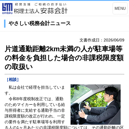
MENU
やさしい税務会計ニュース
文書作成日：2026/06/09
片道通勤距離2km未満の人が駐車場等
の料金を負担した場合の非課税限度額
の取扱い
［相談］
私は会社で経理を担当していま
す。
令和8年度税制改正では、通勤
のためマイカーを利用している給
与所得者に支給する通勤手当の非
課税限度額の改正が行われ、一定
の要件を満たす駐車場等を利用す
る人の1ヶ月あたりの非課税限度額については、その通勤距離の区