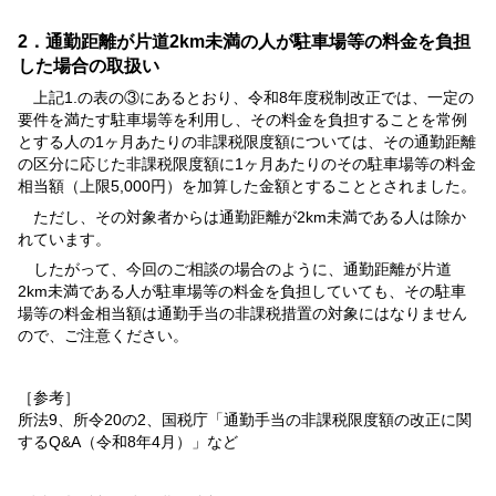
2．通勤距離が片道2km未満の人が駐車場等の料金を負担
した場合の取扱い
上記1.の表の③にあるとおり、令和8年度税制改正では、一定の
要件を満たす駐車場等を利用し、その料金を負担することを常例
とする人の1ヶ月あたりの非課税限度額については、その通勤距離
の区分に応じた非課税限度額に1ヶ月あたりのその駐車場等の料金
相当額（上限5,000円）を加算した金額とすることとされました。
ただし、その対象者からは通勤距離が2km未満である人は除か
れています。
したがって、今回のご相談の場合のように、通勤距離が片道
2km未満である人が駐車場等の料金を負担していても、その駐車
場等の料金相当額は通勤手当の非課税措置の対象にはなりません
ので、ご注意ください。
［参考］
所法9、所令20の2、国税庁「通勤手当の非課税限度額の改正に関
するQ&A（令和8年4月）」など