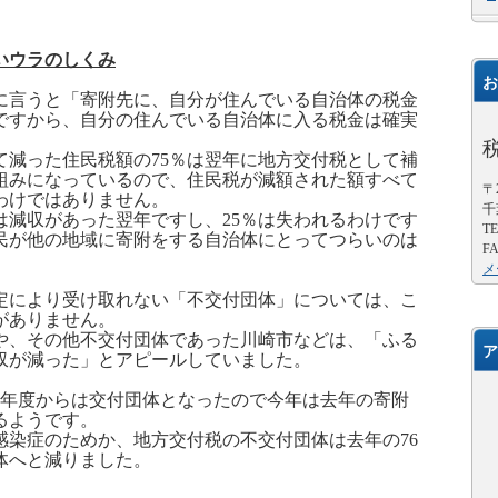
いウラのしくみ
お
に言うと「寄附先に、自分が住んでいる自治体の税金
ですから、自分の住んでいる自治体に入る税金は確実
て減った住民税額の
75
％は翌年に地方交付税として補
組みになっているので、住民税が減額された額すべて
〒2
わけではありません。
千
は減収があった翌年ですし、
25
％は失われるわけです
TE
民が他の地域に寄附をする自治体にとってつらいのは
FA
メ
定により受け取れない「不交付団体」については、こ
がありません。
や、その他不交付団体であった川崎市などは、「ふる
ア
収が減った」とアピールしていました。
年度からは交付団体となったので今年は去年の寄附
るようです。
感染症のためか、地方交付税の不交付団体は去年の
76
体へと減りました。