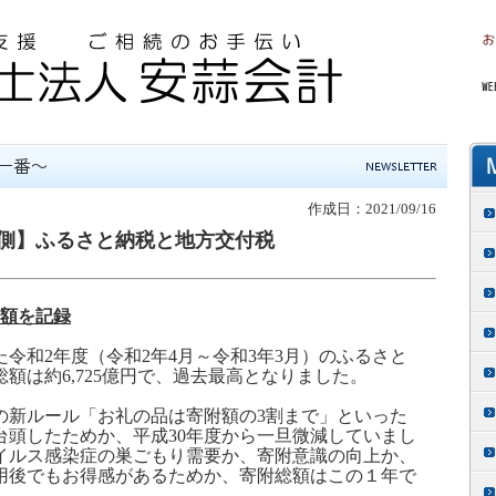
作成日：2021/09/16
側】ふるさと納税と地方交付税
額を記録
た令和
2
年度（令和
2
年
4
月～令和
3
年
3
月）のふるさと
総額は約
6,725
億円で、過去最高となりました。
の新ルール「お礼の品は寄附額の
3
割まで」といった
台頭したためか、平成
30
年度から一旦微減していまし
イルス感染症の巣ごもり需要か、寄附意識の向上か、
用後でもお得感があるためか、寄附総額はこの１年で