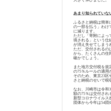
あまり知られていな
ふるさと納税は簡単
の一部を払う」わけ
に減ります。
ただし「寄附によっ
填される」という仕
が消え失せてしまう
ただ、交付されるの
から、たくさんの住
確かでしょう。
また地方交付税を規
の
75
％ルールの適用
そのため、東京
23
区
さと納税のせいで税
なお、川崎市は令和
3
額の
75
％は交付され
新型コロナウイルス
団体から今年は
54
団