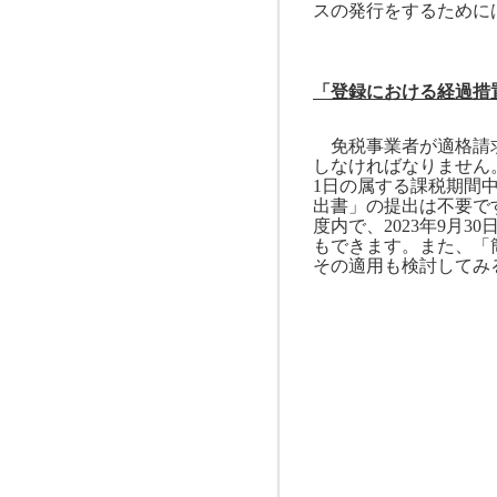
スの発行をするために
「登録における経過措
免税事業者が適格請求
しなければなりません
1
日の属する課税期間
出書」の提出は不要で
度内で、
2023
年
9
月
30
もできます。また、「
その適用も検討してみ