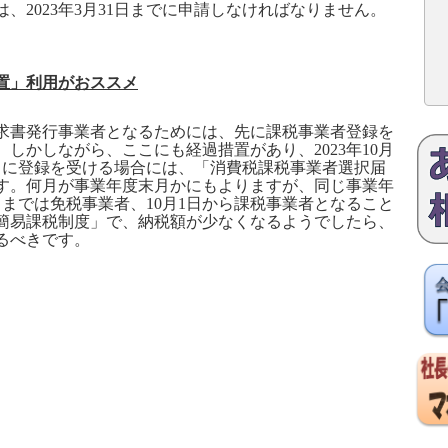
は、
2023
年
3
月
31
日までに申請しなければなりません。
置」利用がおススメ
書発行事業者となるためには、先に課税事業者登録を
。しかしながら、ここにも経過措置があり、
2023
年
10
月
中に登録を受ける場合には、「消費税課税事業者選択届
す。何月が事業年度末月かにもよりますが、同じ事業年
日までは免税事業者、
10
月
1
日から課税事業者となること
簡易課税制度」で、納税額が少なくなるようでしたら、
るべきです。