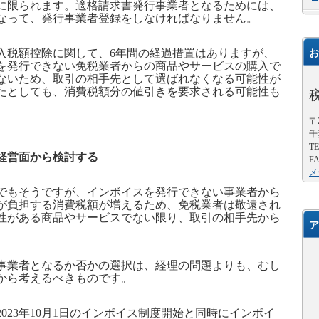
に限られます。適格請求書発行事業者となるためには、
なって、発行事業者登録をしなければなりません。
入税額控除に関して、
6
年間の経過措置はありますが、
お
を発行できない免税業者からの商品やサービスの購入で
ないため、取引の相手先として選ばれなくなる可能性が
たとしても、消費税額分の値引きを要求される可能性も
〒2
千
TE
経営面から検討する
FA
メ
もそうですが、インボイスを発行できない事業者から
が負担する消費税額が増えるため、免税業者は敬遠され
性がある商品やサービスでない限り、取引の相手先から
ア
業者となるか否かの選択は、経理の問題よりも、むし
から考えるべきものです。
2023
年
10
月
1
日のインボイス制度開始と同時にインボイ