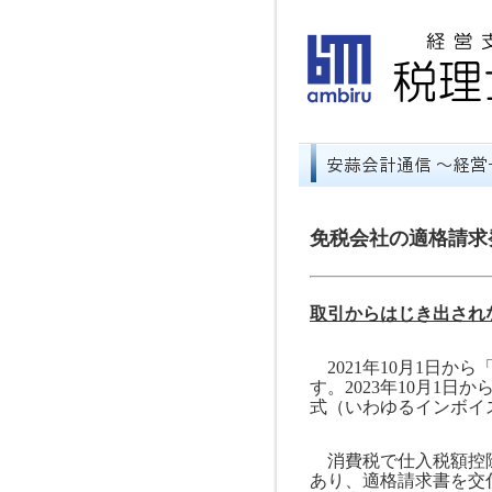
免税会社の適格請求
取引からはじき出され
2021
年
10
月
1
日から
す。
2023
年
10
月
1
日か
式（いわゆるインボイ
消費税で仕入税額控除
あり、適格請求書を交