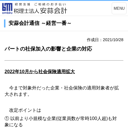
MENU
安蒜会計通信 ～経営一番～
作成日：2021/10/28
パートの社保加入の影響と企業の対応
2022
年
10
月から社会保険適用拡大
今まで対象外だった企業・社会保険の適用対象者が拡
大されます。
改定ポイントは
① 以前より小規模な企業
(
従業員数が常時
100
人超
)
も対
象になる