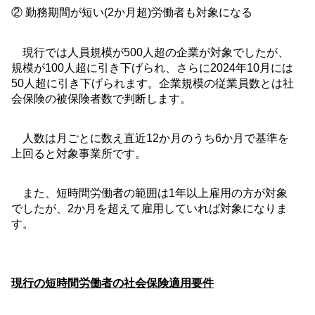
② 勤務期間が短い
(2
か月超
)
労働者も対象になる
現行では人員規模が
500
人超の企業が対象でしたが、
規模が
100
人超に引き下げられ、さらに
2024
年
10
月には
50
人超に引き下げられます。企業規模の従業員数とは社
会保険の被保険者数で判断します。
人数は月ごとに数え直近
12
か月のうち
6
か月で基準を
上回ると対象事業所です。
また、短時間労働者の範囲は
1
年以上雇用の方が対象
でしたが、
2
か月を超えて雇用していれば対象になりま
す。
現行の短時間労働者の社会保険適用要件