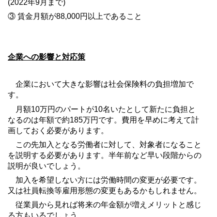
(2022
年
9
月まで
)
③ 賃金月額が
88,000
円以上であること
企業への影響と対応策
企業において大きな影響は社会保険料の負担増加で
す。
月額
10
万円のパートが
10
名いたとして新たに負担と
なるのは年額で約
185
万円です。費用を早めに考えて計
画しておく必要があります。
この先加入となる労働者に対して、対象者になること
を説明する必要があります。半年前など早い段階からの
説明が良いでしょう。
加入を希望しない方には労働時間の変更が必要です。
又は社員転換等雇用形態の変更もあるかもしれません。
従業員から見れば将来の年金額が増えメリットと感じ
る方もいるでしょう。