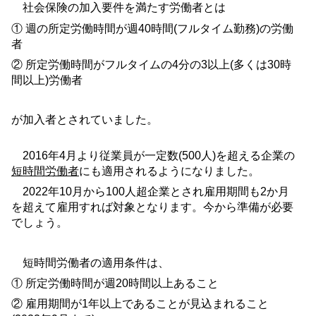
社会保険の加入要件を満たす労働者とは
① 週の所定労働時間が週
40
時間
(
フルタイム勤務
)
の労働
者
② 所定労働時間がフルタイムの
4
分の
3
以上
(
多くは
30
時
間以上
)
労働者
が加入者とされていました。
2016
年
4
月より従業員が一定数
(500
人
)
を超える企業の
短時間労働者
にも適用されるようになりました。
2022
年
10
月から
100
人超企業とされ雇用期間も
2
か月
を超えて雇用すれば対象となります。今から準備が必要
でしょう。
短時間労働者の適用条件は、
① 所定労働時間が週
20
時間以上あること
② 雇用期間が
1
年以上であることが見込まれること