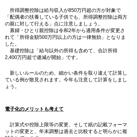
所得調整控除は給与収入が
850
万円超の方が対象で
「配偶者の扶養している子供でも、所得調整控除は両方
の親に対して行える」点に注意しましょう。
寡婦・ひとり親控除は令和
2
年から適用条件が変更さ
れて「所得金額
500
万円以上の方は一律無効」となりま
した。
基礎控除は「給与以外の所得も含めて、合計所得
2,400
万円超で逓減が開始」です。
新しいルールのため、細かい条件を取り違えて計算し
ている例が散見されます。今年も注意して計算をしまし
ょう。
電子化のメリットも考えて
計算式や控除上限等の変更、そして紙の記載フォーマ
ットの変更と、年末調整は過去と比較すると明らかに複