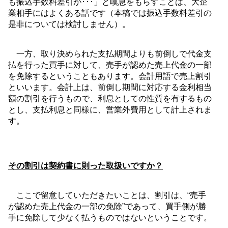
も振込手数料差引か･･･」と嘆息をもらすことは、大企
業相手にはよくある話です（本稿では振込手数料差引の
是非については検討しません）。
一方、取り決められた支払期間よりも前倒しで代金支
払を行った買手に対して、売手が認めた売上代金の一部
を免除するということもあります。会計用語で売上割引
といいます。会計上は、前倒し期間に対応する金利相当
額の割引を行うもので、利息としての性質を有するもの
とし、支払利息と同様に、営業外費用として計上されま
す。
その割引は契約書に則った取扱いですか？
ここで留意していただきたいことは、割引は、“売手
が認めた売上代金の一部の免除”であって、買手側が勝
手に免除して少なく払うものではないということです。