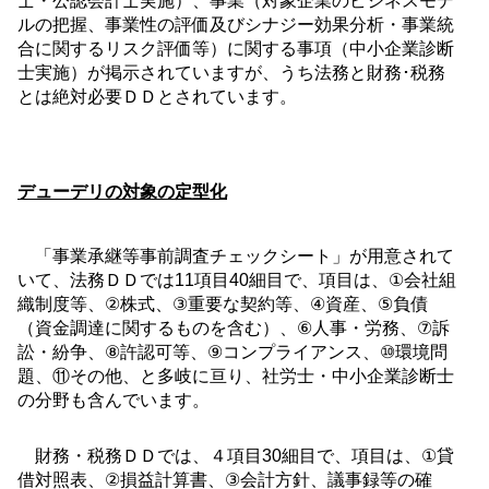
士・公認会計士実施）、事業（対象企業のビジネスモデ
ルの把握、事業性の評価及びシナジー効果分析・事業統
合に関するリスク評価等）に関する事項（中小企業診断
士実施）が掲示されていますが、うち法務と財務･税務
とは絶対必要ＤＤとされています。
デューデリの対象の定型化
「事業承継等事前調査チェックシート」が用意されて
いて、法務ＤＤでは
11
項目
40
細目で、項目は、
①
会社組
織制度等、
②
株式、
③
重要な契約等、
④
資産、
⑤
負債
（資金調達に関するものを含む）、
⑥
人事・労務、
⑦
訴
訟・紛争、
⑧
許認可等、
⑨
コンプライアンス、
⑩
環境問
題、
⑪
その他、と多岐に亘り、社労士・中小企業診断士
の分野も含んでいます。
財務・税務ＤＤでは、４項目
30
細目で、項目は、
①
貸
借対照表、
②
損益計算書、
③
会計方針、議事録等の確