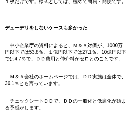
１枚だけです。様式としては、極めて簡易・簡便です。
デューデリをしないケースも多かった
中小企業庁の資料によると、Ｍ＆Ａ対価が、
1000
万
円以下では
53.8
％、１億円以下では
27.1
％、
10
億円以下
では
4.7
％で、ＤＤ費用と仲介料がゼロとのことです。
Ｍ＆Ａ会社のホームページでは、ＤＤ実施は全体で、
36.1
％とも言っています。
チェックシートＤＤで、ＤＤの一般化と低廉化が始ま
る予感がします。