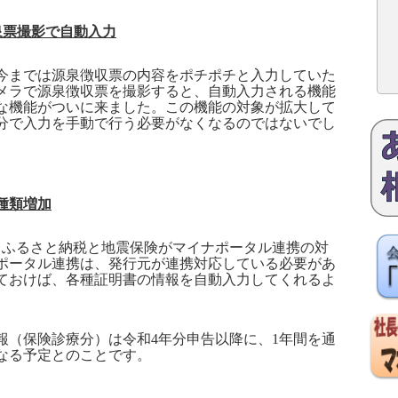
泉票撮影で自動入力
までは源泉徴収票の内容をポチポチと入力していた
メラで源泉徴収票を撮影すると、自動入力される機能
な機能がついに来ました。この機能の対象が拡大して
分で入力を手動で行う必要がなくなるのではないでし
種類増加
、ふるさと納税と地震保険がマイナポータル連携の対
ポータル連携は、発行元が連携対応している必要があ
ておけば、各種証明書の情報を自動入力してくれるよ
報（保険診療分）は令和
4
年分申告以降に、
1
年間を通
なる予定とのことです。