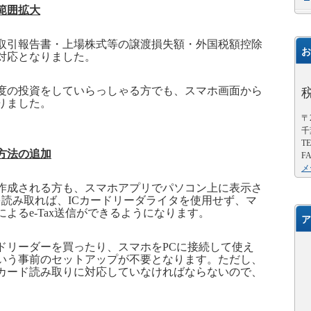
範囲拡大
引報告書・上場株式等の譲渡損失額・外国税額控除
お
対応となりました。
の投資をしていらっしゃる方でも、スマホ画面から
りました。
〒2
千
TE
方法の追加
FA
メ
成される方も、スマホアプリでパソコン上に表示さ
を読み取れば、
IC
カードリーダライタを使用せず、マ
による
e-Tax
送信ができるようになります。
ア
ドリーダーを買ったり、スマホを
PC
に接続して使え
いう事前のセットアップが不要となります。ただし、
カード読み取りに対応していなければならないので、