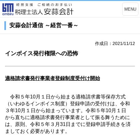
MENU
安蒜会計通信 ～経営一番～
作成日：2021/11/12
インボイス発行権限への恐怖
適格請求書発行事業者登録制度受付け開始
令和５年
10
月１日から始まる適格請求書等保存方式
（いわゆるインボイス制度）登録申請の受付けは、令和
３年
10
月１日から始まっています。令和５年
10
月１日
から直ちに適格請求書発行事業者として振る舞うために
は、原則、令和５年３月
31
日までに登録申請手続きを済
ましておく必要があります。