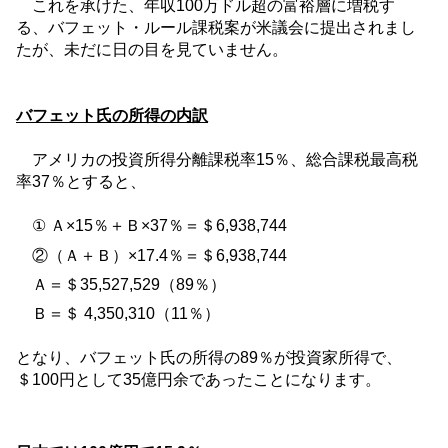
これを承けた、年収
100
万ドル超の富裕層に増税す
る、バフェット・ルール課税案が米議会に提出されまし
たが、未だに日の目を見ていません。
バフェット氏の所得の内訳
アメリカの投資所得分離課税率
15
％、総合課税最高税
率
37
％とすると、
① Ａ×
15
％＋Ｂ
×37
％＝＄
6,938,744
②（Ａ＋Ｂ）×
17.4
％＝＄
6,938,744
Ａ＝＄
35,527,529
（
89
％）
Ｂ＝＄
4,350,310
（
11
％）
となり、バフェット氏の所得の
89
％が投資家所得で、
＄
100
円として
35
億円余であったことになります。