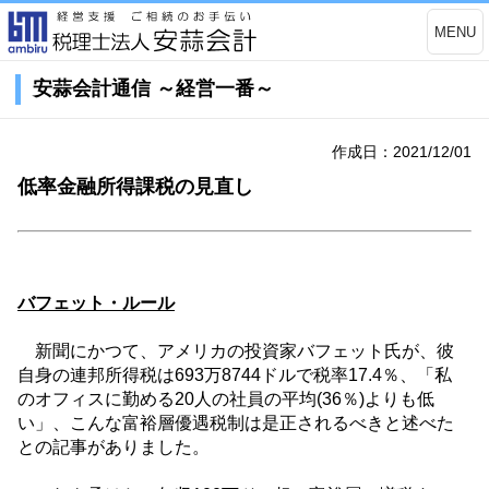
MENU
安蒜会計通信 ～経営一番～
作成日：2021/12/01
低率金融所得課税の見直し
バフェット・ルール
新聞にかつて、アメリカの投資家バフェット氏が、彼
自身の連邦所得税は
693
万
8744
ドルで税率
17.4
％、「私
のオフィスに勤める
20
人の社員の平均
(36
％
)
よりも低
い」、こんな富裕層優遇税制は是正されるべきと述べた
との記事がありました。