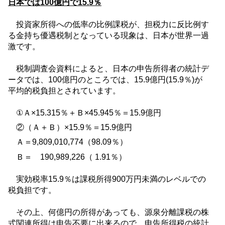
日本では
100
億円で
15.9
％
投資家所得への低率の比例課税が、担税力に反比例す
る金持ち優遇税制となっている現象は、日本が世界一過
激です。
税制調査会資料によると、日本の申告所得者の統計デ
ータでは、
100
億円のところでは、
15.9
億円
(15.9
％
)
が
平均的税負担とされています。
①Ａ×
15.315
％＋Ｂ
×45.945
％＝
15.9
億円
②（Ａ＋Ｂ）×
15.9
％＝
15.9
億円
Ａ＝
9,809,010,774
（
98.09
％）
Ｂ＝
190,989,226
（
1.91
％）
実効税率
15.9
％は課税所得
900
万円未満のレベルでの
税負担です。
その上、何億円の所得があっても、源泉分離課税の株
式関連所得は申告不要に出来るので、申告所得税の統計