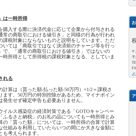
」は一時所得
お
購入する際に決済代金に応じて企業から付与される
通常の商取引における値引き」と同様の行為が行われ
の課税対象にならないものと説明をしています。ただ
ついては「商取引ではなく決済前のチャージ等を行っ
」で、「通常の商取引における値引き」ではないの
〒2
一時所得として所得税の課税対象となる、としていま
千
TE
FA
メ
される
の計算は（貰った額
-
払った額
-50
万円）
×1/2
＝課税さ
ります。
50
万円の特別控除があるため、マイナポイン
ア
は発生せず確定申告も必要ありません。
ウイルス感染症の経済対策である「
GOTO
キャンペー
「ふるさと納税」のお礼の品についても一時所得とみ
算の「貰った額」については、一時所得の合算で計算
な仕組みを利用していたらいつの間にか大きな金額に
とも考えられます。