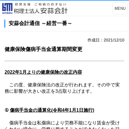
MENU
安蒜会計通信 ～経営一番～
作成日：2021/12/10
健康保険傷病手当金通算期間変更
2022
年
1
月よりの健康保険の改正内容
この度、健康保険法の改正が行われます。その中で実
務に影響が大きい改正を
3
点取り上げます。
①
傷病手当金の通算化
(
令和
4
年
1
月
1
日施行
)
傷病手当金は私傷病により労務不能になり賃金が受け