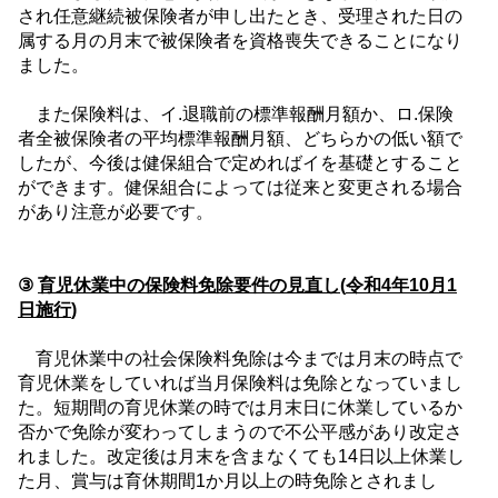
され任意継続被保険者が申し出たとき、受理された日の
属する月の月末で被保険者を資格喪失できることになり
ました。
また保険料は、イ
.
退職前の標準報酬月額か、ロ
.
保険
者全被保険者の平均標準報酬月額、どちらかの低い額で
したが、今後は健保組合で定めればイを基礎とすること
ができます。健保組合によっては従来と変更される場合
があり注意が必要です。
③
育児休業中の保険料免除要件の見直し
(
令和
4
年
10
月
1
日施行
)
育児休業中の社会保険料免除は今までは月末の時点で
育児休業をしていれば当月保険料は免除となっていまし
た。短期間の育児休業の時では月末日に休業しているか
否かで免除が変わってしまうので不公平感があり改定さ
れました。改定後は月末を含まなくても
14
日以上休業し
た月、賞与は育休期間
1
か月以上の時免除とされまし