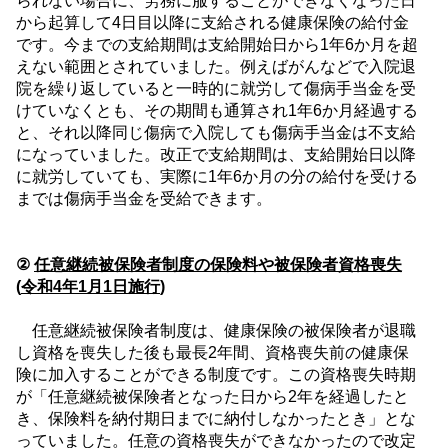
られない場合に、労務に服することができなくなった日
から起算して
4
日目以降に支給される健康保険の給付金
です。今までの支給期間は支給開始日から
1
年
6
か月を超
えない範囲とされていました。例えばがんなどで入院退
院を繰り返していると一時的に就労して傷病手当金を受
けていなくとも、その期間も通算され
1
年
6
か月経過する
と、それ以降同じ傷病で入院しても傷病手当金は不支給
になっていました。改正で支給期間は、支給開始日以降
に就労していても、実際に
1
年
6
か月の分の給付を受ける
までは傷病手当金を受給できます。
②
任意継続被保険者制度の保険料や被保険者資格喪失
(
令和
4
年
1
月
1
日施行
)
任意継続被保険者制度は、健康保険の被保険者が退職
し資格を喪失した後も最長
2
年間、資格喪失前の健康保
険に加入することができる制度です。この資格喪失時期
が「任意継続被保険者となった日から
2
年を経過したと
き、保険料を納付期日までに納付しなかったとき」とな
っていました。任意の資格喪失ができなかったので改定