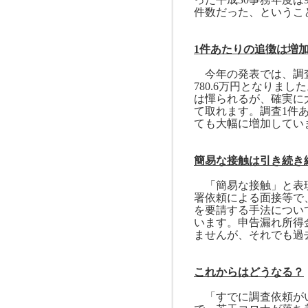
件数だった、というこ
1
件あたりの追徴は増
今年の発表では、調
780.6
万円となりました
は憚られるが、確実に
て取れます。調査
1
件
ても大幅に増加してい
簡易な接触は引き続き
「簡易な接触」と表現
署依頼による面接等で
を要請する手法につい
います。申告漏れ所得
ませんが、それでも過
これからはどうなる？
「すでに調査依頼がい