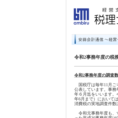
令和2事務年度の税
令和
2
事務年度の調査
国税庁は毎年
11
月ご
公表しています。事務
年６月迄をいいます。
年
6
月まで）において
消費税の実地調査件数
令和元事務年度も、す
った平成
30
事務年度は