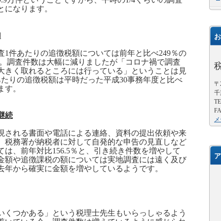
とになります。
加
お
査
1
件あたりの追徴税額については前年と比べ
249
％の
。調査件数は大幅に減りましたが「コロナ禍で調査
大きく取れるところには行っている」ということは見
あたりの追徴税額は平時だった平成
30
事務年度と比べ
〒2
ます。
千
TE
FA
継続
メ
される書面や電話による連絡、資料の提出依頼や来
、税務署が納税者に対して自発的な申告の見直しなど
ては、前年対比
156.5
％と、引き続き件数を増やして
ア
金額や追徴課税の額については実地調査には遠く及び
去年から確実に金額を増やしているようです。
くつかある」という税理士先生もいらっしゃるよう