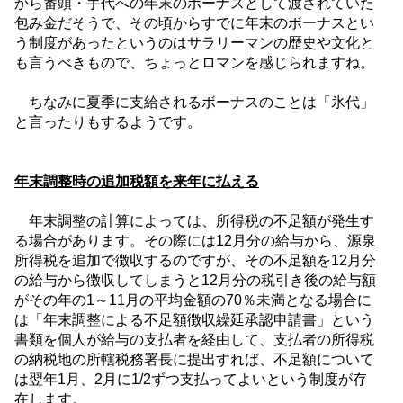
から番頭・手代への年末のボーナスとして渡されていた
包み金だそうで、その頃からすでに年末のボーナスとい
う制度があったというのはサラリーマンの歴史や文化と
も言うべきもので、ちょっとロマンを感じられますね。
ちなみに夏季に支給されるボーナスのことは「氷代」
と言ったりもするようです。
年末調整時の追加税額を来年に払える
年末調整の計算によっては、所得税の不足額が発生す
る場合があります。その際には
12
月分の給与から、源泉
所得税を追加で徴収するのですが、その不足額を
12
月分
の給与から徴収してしまうと
12
月分の税引き後の給与額
がその年の
1
～
11
月の平均金額の
70
％未満となる場合に
は「年末調整による不足額徴収繰延承認申請書」という
書類を個人が給与の支払者を経由して、支払者の所得税
の納税地の所轄税務署長に提出すれば、不足額について
は翌年
1
月、
2
月に
1/2
ずつ支払ってよいという制度が存
在します。