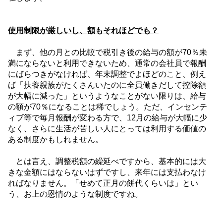
使用制限が厳しいし、額もそれほどでも？
まず、他の月との比較で税引き後の給与の額が
70
％未
満にならないと利用できないため、通常の会社員で報酬
にばらつきがなければ、年末調整でよほどのこと、例え
ば「扶養親族がたくさんいたのに全員働きだして控除額
が大幅に減った」というようなことがない限りは、給与
の額が
70
％になることは稀でしょう。ただ、インセンテ
ィブ等で毎月報酬が変わる方で、
12
月の給与が大幅に少
なく、さらに生活が苦しい人にとっては利用する価値の
ある制度かもしれません。
とは言え、調整税額の繰延べですから、基本的には大
きな金額にはならないはずですし、来年には支払わなけ
ればなりません。「せめて正月の餅代くらいは」とい
う、お上の恩情のような制度ですね。