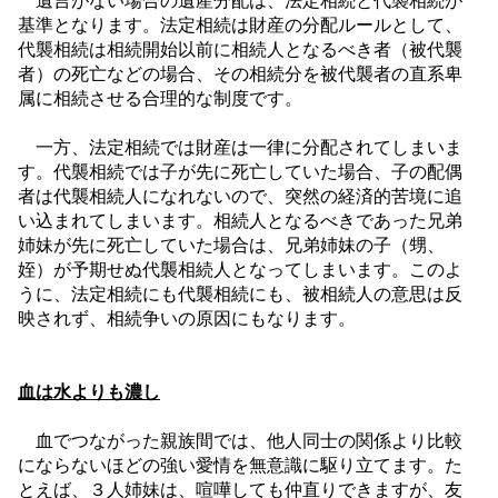
遺言がない場合の遺産分配は、法定相続と代襲相続が
基準となります。法定相続は財産の分配ルールとして、
代襲相続は相続開始以前に相続人となるべき者（被代襲
者）の死亡などの場合、その相続分を被代襲者の直系卑
属に相続させる合理的な制度です。
一方、法定相続では財産は一律に分配されてしまいま
す。代襲相続では子が先に死亡していた場合、子の配偶
者は代襲相続人になれないので、突然の経済的苦境に追
い込まれてしまいます。相続人となるべきであった兄弟
姉妹が先に死亡していた場合は、兄弟姉妹の子（甥、
姪）が予期せぬ代襲相続人となってしまいます。このよ
うに、法定相続にも代襲相続にも、被相続人の意思は反
映されず、相続争いの原因にもなります。
血は水よりも濃し
血でつながった親族間では、他人同士の関係より比較
にならないほどの強い愛情を無意識に駆り立てます。た
とえば、３人姉妹は、喧嘩しても仲直りできますが、友