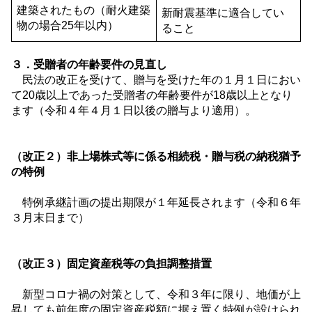
建築されたもの（耐火建築
新耐震基準に適合してい
物の場合
25
年以内）
ること
３．受贈者の年齢要件の見直し
民法の改正を受けて、贈与を受けた年の１月１日におい
て
20
歳以上であった受贈者の年齢要件が
18
歳以上となり
ます（令和４年４月１日以後の贈与より適用）。
（改正２）非上場株式等に係る相続税・贈与税の納税猶予
の特例
特例承継計画の提出期限が１年延長されます（令和６年
３月末日まで）
（改正３）固定資産税等の負担調整措置
新型コロナ禍の対策として、令和３年に限り、地価が上
昇しても前年度の固定資産税額に据え置く特例が設けられ