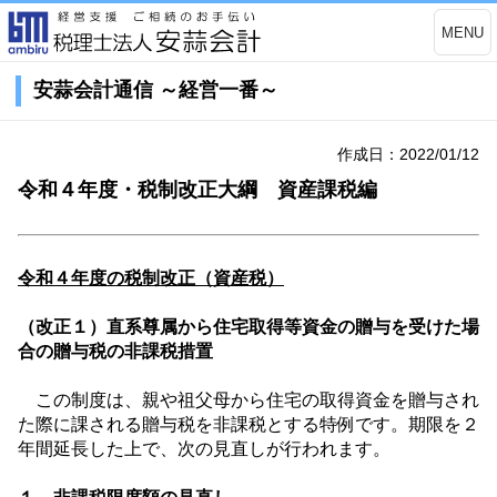
MENU
安蒜会計通信 ～経営一番～
作成日：2022/01/12
令和４年度・税制改正大綱 資産課税編
令和４年度の税制改正（資産税）
（改正１）直系尊属から住宅取得等資金の贈与を受けた場
合の贈与税の非課税措置
この制度は、親や祖父母から住宅の取得資金を贈与され
た際に課される贈与税を非課税とする特例です。期限を２
年間延長した上で、次の見直しが行われます。