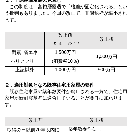
１．非課税限度額の見直し
この制度は、富裕層優遇で「格差が固定化される」とい
う批判もありました。今回の改正で、非課税枠が縮小され
ます。
改正前
改正後
R2.4
～
R3.12
耐震･省エネ
1,500
万円
1,000
万円
バリアフリー
(
消費税
10
％
)
上記以外
1,000
万円
500
万円
２．適用対象となる既存住宅用家屋の要件
既存住宅家屋の築年数要件が廃止される一方で、住宅用
家屋が新耐震基準に適合していることが要件に加わりま
す。
改正前
改正後
築年数要件なし
取得の日以前
20
年以内に