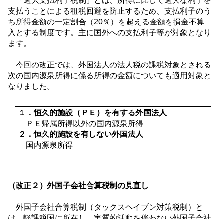
「過大支払利子税制」とは、所得に比して過大な利子を
支払うことによる租税回避を防止するため、支払利子のう
ち所得金額の一定割合（
20
％）を超える金額を損金不算
入とする制度です。主に国外への支払利子等が対象となり
ます。
今回の改正では、外国法人の法人税の課税対象とされる
次の国内源泉所得に係る所得の金額についても適用対象と
なりました。
１．恒久的施設（ＰＥ）を有する外国法人
ＰＥ帰属所得以外の国内源泉所得
２．恒久的施設を有しない外国法人
国内源泉所得
（改正２）外国子会社合算税制の見直し
外国子会社合算税制（タックスヘイブン対策税制）と
は、軽課税国に所在し、実質的活動を伴わない外国子会社