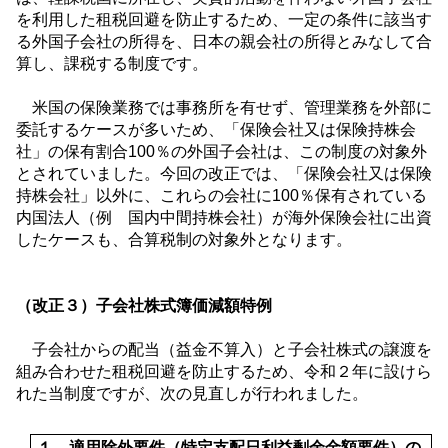
を利用した租税回避を防止するため、一定の条件に該当す
る外国子会社の所得を、日本の親会社の所得とみなして合
算し、課税する制度です。
米国の保険業務では事務所を有せず、管理業務を外部に
委託するケースが多いため、「保険会社又は保険持株会
社」の保有割合
100
％の外国子会社は、この制度の対象外
とされていました。今回の改正では、「保険会社又は保険
持株会社」以外に、これらの会社に
100
％保有されている
内国法人（例 国内中間持株会社）が海外保険会社に出資
したケースも、合算税制の対象外となります。
（改正３）子会社株式簿価減額特例
子会社からの配当（益金不算入）と子会社株式の譲渡を
組み合わせた租税回避を防止するため、令和２年に設けら
れた当制度ですが、次の見直しが行われました。
１．適用除外要件（特定支配日利益剰余金額要件）の