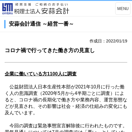
MENU
安蒜会計通信 ～経営一番～
作成日：2022/01/19
コロナ禍で行ってきた働き方の見直し
企業に働いている方
1100
人に調査
公益財団法人日本生産性本部が
2021
年
10
月に行った働
く人の意識調査（
2020
年
5
月から
4
半期ごとに調査）によ
ると、コロナ禍の長期化で働き方や業務内容、運営形態な
どが見直され、その影響は社会・経済の仕組みの変化にも
及んでいます。
今回の調査は緊急事態宣言解除後に行われたものです。