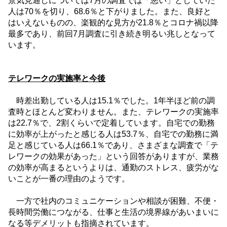
景気見通しについては
7
月の調査では「悪い」としていた
人は
70
％を切り、
68.6
％と下がりました。また、良好と
はいえないものの、楽観的な見方が
21.8
％とコロナ禍以降
最多であり、前回
7
月調査に引き続き明るい兆しとなって
います。
テレワークの実施率と今後
時差出勤している人は
15.1
％でした。
1
年半ほど前の調
査時とほとんど変わりません。また、テレワークの実施率
は
22.7
％で、
2
割くらいで定着しています。自宅での勤務
に効率が上がったと感じる人は
53.7
％、自宅での勤務に満
足と感じている人は
66.1
％であり、さまざまな調査で「テ
レワークの効果があった」という回答がありますが、業務
の効率が高まるというよりは、通勤のストレス、疲労がな
いことが一番の理由のようです。
一方で社内のコミュニケーションや相談が困難、不便・
長時間労働につながる、仕事と生活の境界線があいまいに
なる等デメリットも指摘されています。