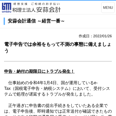
MENU
安蒜会計通信 ～経営一番～
作成日：2022/01/26
電子申告では余裕をもって不測の事態に備えましょ
う
申告・納付の期限日にトラブル発生！
仕事始めの令和
4
年
1
月
4
日、国が運用している
e-
Tax
（国税電子申告・納税システム）において、受付シス
テムで処理が遅延するトラブルが発生しました。
正午過ぎに申告書の提出手続きをしていたある企業で
は、電子申告後、即時通知では正常送付が確認できたもの