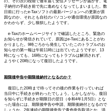
の、その次の段階で通常届く受信メッセージが届かず、電
子納付の手続き前で先に進めなくなってしまいました。数
日前に行った
e-Tax
ソフトの最新バージョンへの更新が原
因なのか、それとも自社のパソコンや通信環境が原因なの
かわからず、少し狼狽したようです。
e-Tax
のホームページサイトで確認したところ、緊急の
お知らせが発信されていて、原因は
e-Tax
にあることがわ
かりました。
9
時ごろから発生していたこのトラブルのお
知らせの第一報は午前
11
時には出ていたようですが、
13
時になっても、
16
時になってもトラブルは解消されず、
ようやく
20
時になって復旧したようです。
期限後申告や期限後納付となるのか？
復旧した
20
時まで待ってその後の作業を行っていれば
当日中に手続きが終わったでしょう。しかしながら、復旧
を知らずに手続きが期限日の翌日（令和
4
年
1
月
5
日）とな
った場合には、期限後申告や申請、期限後納付となるので
しょうか。
2
年連続の期限後申告で青色申告取消とか、消