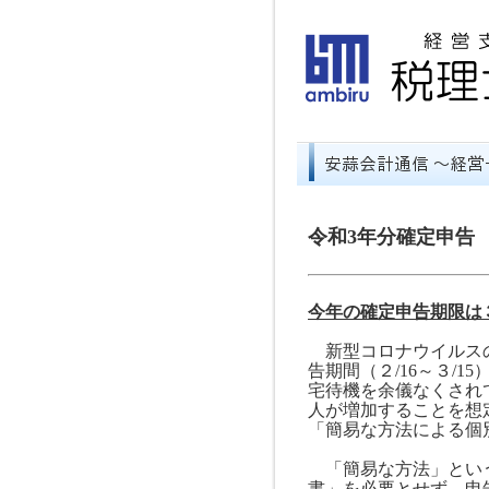
令和3年分確定申告
今年の確定申告期限は
新型コロナウイルスの
告期間（２
/16
～３
/15
宅待機を余儀なくされ
人が増加することを想
「簡易な方法による個
「簡易な方法」という
書」を必要とせず、申