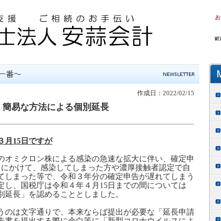
作成日：2022/02/15
 簡易な方法による個別延長
３月
15
日ですが
オミクロン株による感染の急速な拡大に伴い、確定申
）にかけて、感染してしまった方や濃厚接触者認定で自
てしまった等で、令和３年分の
確定申告が遅れてしまう
定し、国税庁は令和４年４月
15
日までの間については
別延長」を認めることとしました。
のは文字通りで、本来ならば提出が必要な「延長申請
告書を提出する際に余白等に「新型コロナウイルスによ