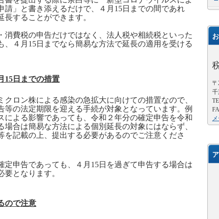
申請」と書き添えるだけで、４月
15
日までの間であれ
延長することができます。
消費税の申告だけではなく、法人税や相続税といった
お
も、４月
15
日までなら簡易な方法で延長の適用を受ける
月
15
日までの措置
〒2
千
クロン株による感染の急拡大に向けての措置なので、
TE
告等の法定期限を迎える手続が対象となっています。例
FA
スによる影響であっても、令和２年分の
確定申告を令和
メ
る場合は簡易な方法による個別延長の対象にはならず、
等を記載の上、提出する必要があるのでご注意くださ
ア
確定申告であっても、４月
15
日を過ぎて申告する場合は
必要となります。
るので注意