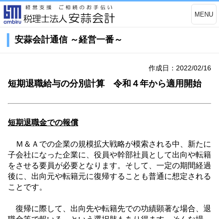
MENU
安蒜会計通信 ～経営一番～
作成日：2022/02/16
短期退職給与の分別計算 令和４年から適用開始
短期退職金での報償
Ｍ＆Ａでの企業の規模拡大戦略が模索される中、新たに
子会社になった企業に、役員や幹部社員として出向や転籍
をさせる要員が必要となります。そして、一定の期間経過
後に、出向元や転籍元に復帰することも普通に想定される
ことです。
復帰に際して、出向先や転籍先での功績顕著な場合、退