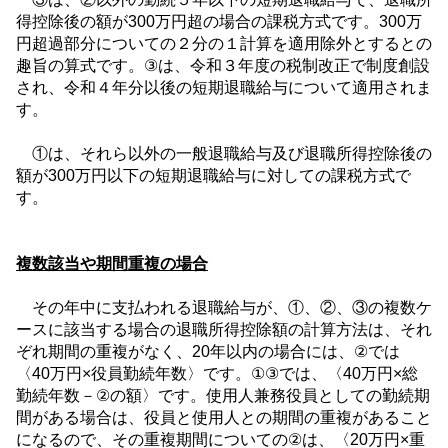
得控除後の額が
300
万円超の場合の課税方式です。
300
万
円超過部分についての２分の１計算を適用除外とするとの
趣旨の算式です。
③
は、令和３年度の税制改正で制度創設
され、令和４年分以後の短期退職給与について適用されま
す。
①は、それら以外の一般退職給与及び退職所得控除後の
額が
300
万円以下の短期退職給与に対しての課税方式で
す。
複数該当や期間重複の場合
その年中に支払われる退職給与が、①、②、③の複数ケ
ースに該当する場合の退職所得控除額の計算方法は、それ
ぞれ期間の重複がなく、
20
年以内の場合には、
②
では
〈
40
万円
×
役員勤続年数〉です。
①③
では、〈
40
万円
×
総
勤続年数－
②
の額〉です。使用人兼務役員としての勤続期
間がある場合は、役員と使用人との期間の重複があること
になるので、その重複期間についての
②
は、〈
20
万円
×
重