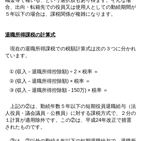
職金等で報いる、という選択肢もあり得ます。そんな場
合、出向・転籍先での役員又は使用人としての勤続期間が
５年以下の場合は、課税関係が複雑になります。
退職所得課税の計算式
現在の退職所得課税での税額計算式は次の３つに分かれ
ています。
①
(
収入－退職所得控除額
) ÷ 2 ×
税率 ＝
②
(
収入－退職所得控除額
) ×
税率 ＝
③
(
収入－退職所得控除額
- 150
万
) ×
税率 ＝
上記の②は、勤続年数５年以下の短期役員退職給与（法
人役員・議会議員・公務員）に対する課税方式で、２分の
１計算が適用除外です。この②は、平成
24
年改正で措置
されたものです。
③は、②以外の勤続５年以下の短期退職給与で、退職所