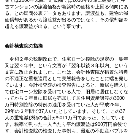
圏では
2000
年以降、近畿圏では
2010
年以降に建築した中
古マンションの譲渡価格が新築時の価格を上回る傾向にあ
る、との民間公表データもあります。譲渡益も、建物の減
価償却があるから譲渡益が出るのではなく、その償却額を
超える譲渡益が出る、という事です。
会計検査院の指摘
令和２年の税制改正で、住宅ローン控除の規定の「翌年
又は翌々年中」という文言が「翌年以後３年以内」という
文言に改正されました。これは、会計検査院が措置法特典
の不適正な重複適用として実態報告をしたことに端を発し
ています。会計検査院の検査報告によると、新居を購入し
て住宅ローン控除を受けている人で、旧居に居住しなくな
ってから３年目に旧居を売却して居住用資産譲渡の
3000
万円特別控除の特例の適用を受けていた人が平成
28
年、
29
年の２年間で
37
人いたとしています。そして、この
37
人の重複減税額の合計が
5011
万円であった、としていま
す。税率で割った一人当たり平均譲渡益は
900
万円前後で
す。会計検査院の検査した事例も、最近の不動産バブルを