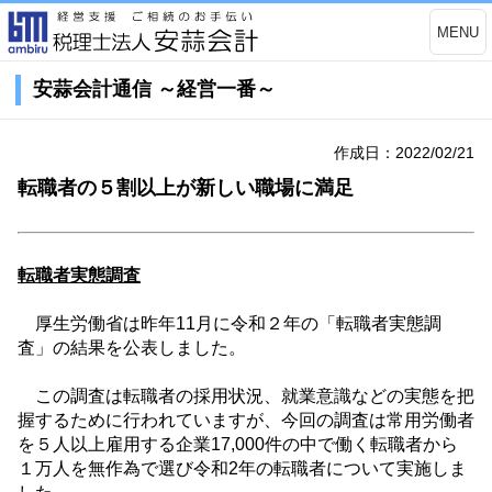
MENU
安蒜会計通信 ～経営一番～
作成日：2022/02/21
転職者の５割以上が新しい職場に満足
転職者実態調査
厚生労働省は昨年
11
月に令和
２
年の「転職者実態調
査」の結果を公表しました。
この調査は転職者の採用状況、就業意識などの実態を把
握するために行われていますが、今回の調査は常用労働者
を
５
人以上雇用する企業
17,000
件の中で働く転職者から
１
万人を無作為で選び令和
2
年の転職者について実施しま