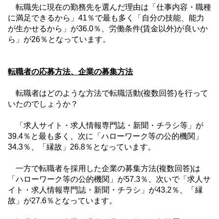
転職先に現在の勤務先を選んだ理由は「仕事内容・職種
に満足できるから」
41
％で最も多く「自分の技能、能力
が生かせるから」が
36.0
％、労働条件
(
賃金以外
)
が良いか
ら」が
26
％となっています。
転職者の応募方法、企業の募集方法
転職者はどのような方法で転職活動
(
複数回答
)
を行って
いたのでしょうか？
「求人サイト・求人情報専門誌・新聞・チラシ等」が
39.4
％と最も多く、次に「ハローワーク等の公的機関」
34.3
％、「縁故」
26.8
％となっています。
一方で転職者を採用した企業の募集方法
(
複数回答
)
は
「ハローワーク等の公的機関」が
57.3
％、次いで「求人サ
イト・求人情報専門誌・新聞・チラシ」が
43.2
％、「縁
故」が
27.6
％となっています。