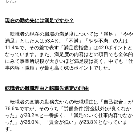
した。
現在の勤め先には満足ですか？
転職者の現在の職場の満足度については「満足」「やや
満足」とした人は
53.4
％、「不満」「やや不満」の人は
11.4
％で、その差で表す「満足度指数」は
42.0
ポイントと
なっています。また、満足度の内容はどの項目でも全体的
にみて事業所規模が大きいほど満足度は高く、中でも「仕
事内容・職種」が最も高く
60.5
ポイントでした。
転職者の離職理由と転職先選定の理由
転職者の直前の勤務先からの転職理由は「自己都合」が
76.6
％ですが、そのうち「労働条件
(
賃金以外
)
が良くなか
った」が
28.2
％と一番多く、「満足のいく仕事内容でなか
った」が
26.0
％、「賃金が低い」が
23.8
％となっていま
す。