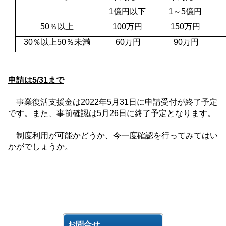
1
億円以下
1
～
5
億円
50
％以上
100
万円
150
万円
30
％以上
50
％未満
60
万円
90
万円
申請は
5/31
まで
事業復活支援金は
2022
年
5
月
31
日に申請受付が終了予定
です。また、事前確認は
5
月
26
日に終了予定となります。
制度利用が可能かどうか、今一度確認を行ってみてはい
かがでしょうか。
お問合せ