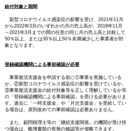
給付対象と期間
新型コロナウイルス感染症の影響を受け、
2021
年
11
月
から
2022
年
3
月のいずれかの月の売上高が、
2018
年
11
月
～
2021
年
3
月までの間の任意の同じ月の売上高と比較して
50
％以上、または
30
％以上
50
％未満減少した事業者が対
象となります。
登録確認機関による事前確認が必要
事業復活支援金を申請する前に①事業を実施している
か、②新型コロナウイルス感染症の影響を受けているか、
③事業復活支援金の給付対象等を正しく理解しているか等
の「登録確認機関による事前確認」を受ける必要がありま
す。過去に「一時支援金」や「月次支援金」を受給してい
る場合は、原則改めての事前確認は必要ありません。
また、顧問税理士等の「継続支援関係」の機関が受け持
つ場合は、帳簿書類の有無の確認等が省略できます。