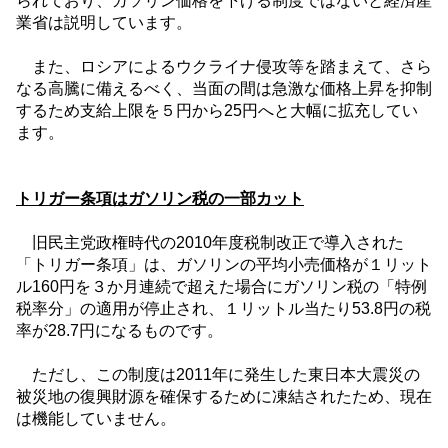
られており、ガソリン価格を下げる制度ではないと経済産
業省は説明しています。
また、ロシアによるウクライナ侵攻等を踏まえて、さら
なる高騰に備えるべく、当面の間は急激な価格上昇を抑制
するため支給上限を５円から
25
円へと大幅に拡充してい
ます。
トリガー条項はガソリン税の一部カット
旧民主党政権時代の
2010
年度税制改正で導入された
「トリガー条項」は、ガソリンの平均小売価格が１リット
ル
160
円を３か月連続で超えた場合にガソリン税の「特例
税率分」の適用が停止され、１リットル当たり
53.8
円の税
率が
28.7
円になるものです。
ただし、この制度は
2011
年に発生した東日本大震災の
被災地の復興財源を確保するために凍結されたため、現在
は機能していません。