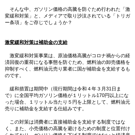
そんな中、ガソリン価格の高騰を防ぐため行われた「激
変緩和対策」と、メディアで取り沙汰されている「トリガ
ー条項」をご存じでしょうか？
激変緩和対策は補助金の支給
激変緩和対策事業は、原油価格高騰がコロナ禍からの経
済回復の重荷になる事態を防ぐため、燃料油の卸売価格を
抑制すべく、燃料油元売り業者に国が補助金を支給するも
のです。
緩和措置は期間中（現行期間は令和４年３月
31
日ま
で）に全国平均ガソリン価格が１リットル
170
円以上にな
った場合、１リットル当たり５円を上限として、燃料油元
売りに補助金を支給する仕組みです。
この対策は消費者に直接補助金を支給する制度ではな
く、また、小売価格の高騰を避けるための制度と位置付け