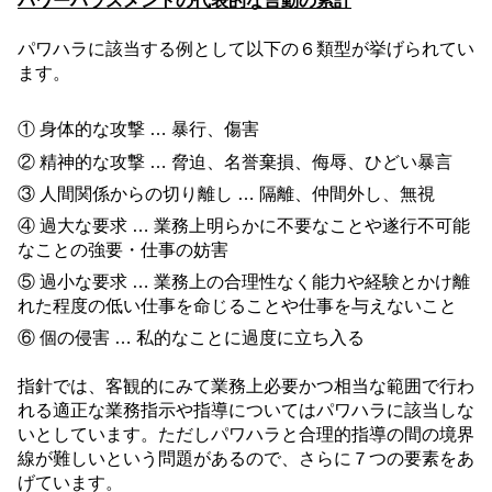
パワーハラスメントの代表的な言動の累計
パワハラに該当する例として以下の６類型が挙げられてい
ます。
① 身体的な攻撃 … 暴行、傷害
② 精神的な攻撃 … 脅迫、名誉棄損、侮辱、ひどい暴言
③ 人間関係からの切り離し … 隔離、仲間外し、無視
④ 過大な要求 … 業務上明らかに不要なことや遂行不可能
なことの強要・仕事の妨害
⑤ 過小な要求 … 業務上の合理性なく能力や経験とかけ離
れた程度の低い仕事を命じることや仕事を与えないこと
⑥ 個の侵害 … 私的なことに過度に立ち入る
指針では、客観的にみて業務上必要かつ相当な範囲で行わ
れる適正な業務指示や指導についてはパワハラに該当しな
いとしています。ただしパワハラと合理的指導の間の境界
線が難しいという問題があるので、さらに７つの要素をあ
げています。