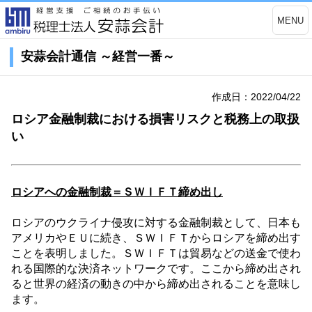
MENU
安蒜会計通信 ～経営一番～
作成日：2022/04/22
ロシア金融制裁における損害リスクと税務上の取扱
い
ロシアへの金融制裁＝ＳＷＩＦＴ締め出し
ロシアのウクライナ侵攻に対する金融制裁として、日本も
アメリカやＥＵに続き、ＳＷＩＦＴからロシアを締め出す
ことを表明しました。ＳＷＩＦＴは貿易などの送金で使わ
れる国際的な決済ネットワークです。ここから締め出され
ると世界の経済の動きの中から締め出されることを意味し
ます。