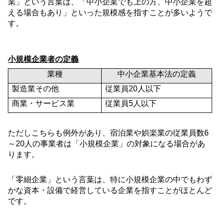
業」という言葉は、「中小企業でも上の方、中小企業を超
える場合もあり」といった規模感を指すことが多いようで
す。
小規模企業者の定義
業種
中小企業基本法の定義
製造業その他
従業員
20
人以下
商業・サービス業
従業員
5
人以下
ただしこちらも例外があり、宿泊業や娯楽業の従業員数
6
～
20
人の事業者は「小規模企業」の対象になる場合があ
ります。
「零細企業」という言葉は、特に小規模企業の中でもわず
かな資本・設備で経営している企業を指すことがほとんど
です。