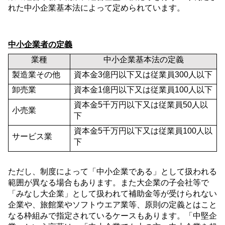
れた中小企業基本法によって定められています。
中小企業者の定義
業種
中小企業基本法の定義
製造業その他
資本金
3
億円以下又は従業員
300
人以下
卸売業
資本金
1
億円以下又は従業員
100
人以下
資本金
5
千万円以下又は従業員
50
人以
小売業
下
資本金
5
千万円以下又は従業員
100
人以
サービス業
下
ただし、制度によって「中小企業である」として扱われる
範囲が異なる場合もあります。また大企業の子会社等で
「みなし大企業」として扱われて補助金等が受けられない
企業や、旅館業やソフトウエア業等、原則の定義とはこと
なる枠組みで指定されているケースもあります。「中堅企