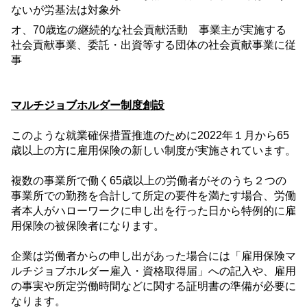
ないが労基法は対象外
オ、
70
歳迄の継続的な社会貢献活動 事業主が実施する
社会貢献事業、委託・出資等する団体の社会貢献事業に従
事
マルチジョブホルダー制度創設
このような就業確保措置推進のために
2022
年１月から
65
歳以上の方に雇用保険の新しい制度が実施されています。
複数の事業所で働く
65
歳以上の労働者がそのうち２つの
事業所での勤務を合計して所定の要件を満たす場合、労働
者本人がハローワークに申し出を行った日から特例的に雇
用保険の被保険者になります。
企業は労働者からの申し出があった場合には「雇用保険マ
ルチジョブホルダー雇入・資格取得届」への記入や、雇用
の事実や所定労働時間などに関する証明書の準備が必要に
なります。