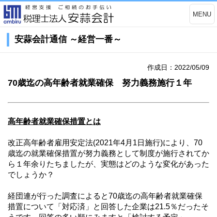
MENU
安蒜会計通信 ～経営一番～
作成日：2022/05/09
70歳迄の高年齢者就業確保 努力義務施行１年
高年齢者就業確保措置とは
改正高年齢者雇用安定法
(2021
年
4
月
1
日施行
)
により、
70
歳迄の就業確保措置が努力義務として制度が施行されてか
ら１年余りたちましたが、実態はどのような変化があった
でしょうか？
経団連が行った調査によると
70
歳迄の高年齢者就業確保
措置について「対応済」と回答した企業は
21.5
％だったそ