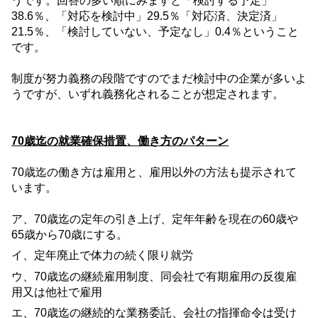
うです。回答の多い順にみますと「検討する予定」
38.6
％、「対応を検討中」
29.5
％「対応済、決定済」
21.5
％、「検討していない、予定なし」
0.4
％ということ
です。
制度が努力義務の段階ですのでまだ検討中の企業が多いよ
うですが、いずれ義務化されることが想定されます。
70
歳迄の就業確保措置、働き方のパターン
70
歳迄の働き方は雇用と、雇用以外の方法も提示されて
います。
ア、
70
歳迄の定年の引き上げ、定年年齢を現在の
60
歳や
65
歳から
70
歳にする。
イ、定年廃止で体力の続く限り就労
ウ、
70
歳迄の継続雇用制度、同会社で有期雇用の反復雇
用又は他社で雇用
エ、
70
歳迄の継続的な業務委託、会社の指揮命令は受け