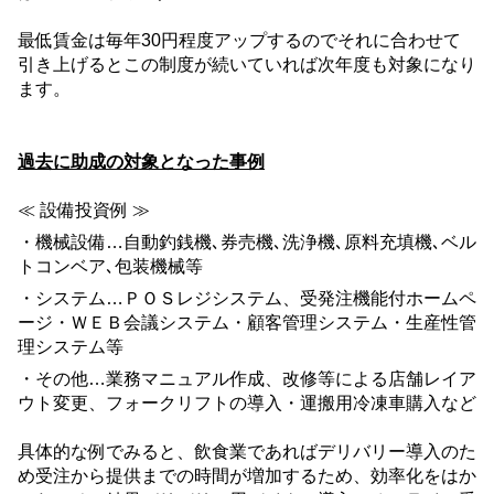
最低賃金は毎年
30
円程度アップするのでそれに合わせて
引き上げるとこの制度が続いていれば次年度も対象になり
ます。
過去に助成の対象となった事例
≪ 設備投資例 ≫
・機械設備…自動釣銭機､券売機､洗浄機､原料充填機､ベル
トコンベア､包装機械等
・システム…ＰＯＳレジシステム、受発注機能付ホームペ
ージ・ＷＥＢ会議システム・顧客管理システム・生産性管
理システム等
・その他…業務マニュアル作成、改修等による店舗レイア
ウト変更、フォークリフトの導入・運搬用冷凍車購入など
具体的な例でみると、飲食業であればデリバリー導入のた
め受注から提供までの時間が増加するため、効率化をはか