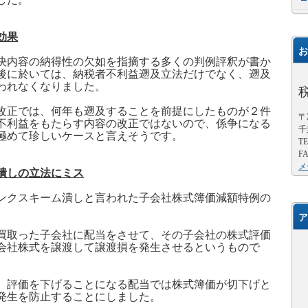
効果
お
決内容の納得性の欠如を指摘する多くの判例評釈が書か
後に於いては、納税者不利益遡及立法だけでなく、遡及
われなくなりました。
改正では、何年も遡及することを前提にしたものが２件
〒2
不利益をもたらす内容の改正ではないので、係争になる
千
極めて珍しいケースと言えそうです。
TE
FA
メ
潰しの立法にミス
ンクスキーム潰しと言われた子会社株式簿価減額特例の
ア
買取った子会社に配当をさせて、その子会社の株式評価
会社株式を譲渡して譲渡損を発生させるというもので
、評価を下げることになる配当では株式簿価が切下げと
発生を防止することにしました。