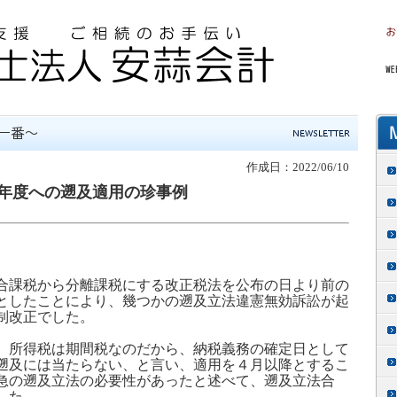
作成日：2022/06/10
年度への遡及適用の珍事例
合課税から分離課税にする改正税法を公布の日より前の
としたことにより、幾つかの遡及立法違憲無効訴訟が起
制改正でした。
、所得税は期間税なのだから、納税義務の確定日として
遡及には当たらない、と言い、適用を４月以降とするこ
急の遡及立法の必要性があったと述べて、遡及立法合
した。