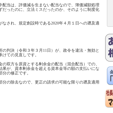
中配当は、評価減を生まない配当なので、簿価減額処理
ずだったのに、立法ミスだったのか、そのように制度化
。
がなされ、規定創設時である
2020
年４月１日への遡及適
所の判決（令和３年３月
11
日）が、政令を違法・無効と
承けての見直しです。
金の双方を原資とする剰余金の配当（混合配当）での、
結果が、資本剰余金を超える資本金等の額の支払いにな
部分の修正です。
部分の除去なので、更正の請求の可能な限りの遡及適用