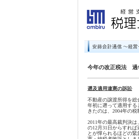
今年の改正税法 過
遡及適用違憲の訴訟
不動産の譲渡所得を総
年初に遡って適用する
きたのは、
2004
年の税
2011
年の最高裁判決は
の
12
月
31
日からすれば
とが憚られるほどの緊
憲・納税者敗訴としま