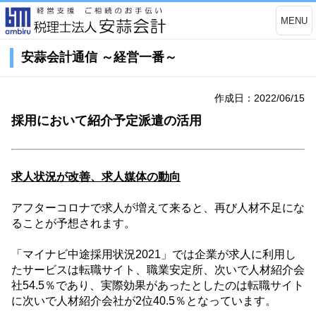
MENU
安蒜会計通信 ～経営一番～
作成日：2022/06/15
採用において紹介予定派遣の活用
求人状況が改善、求人媒体の動向
アフターコロナで求人が増えて来ると、再び人材不足にな
ることが予想されます。
「マイナビ中途採用状況
2021
」では企業が求人に利用し
たサービスは転職サイト、職業安定所、次いで人材紹介会
社
54.5
％であり、実際効果があったとしたのは転職サイト
に次いで人材紹介会社が
2
位
40.5
％となっています。