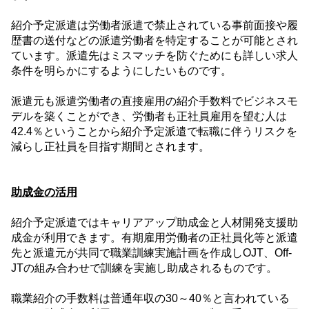
紹介予定派遣は労働者派遣で禁止されている事前面接や履
歴書の送付などの派遣労働者を特定することが可能とされ
ています。派遣先はミスマッチを防ぐためにも詳しい求人
条件を明らかにするようにしたいものです。
派遣元も派遣労働者の直接雇用の紹介手数料でビジネスモ
デルを築くことができ、労働者も正社員雇用を望む人は
42.4
％ということから紹介予定派遣で転職に伴うリスクを
減らし正社員を目指す期間とされます。
助成金の活用
紹介予定派遣ではキャリアアップ助成金と人材開発支援助
成金が利用できます。有期雇用労働者の正社員化等と派遣
先と派遣元が共同で職業訓練実施計画を作成し
OJT
、
Off-
JT
の組み合わせで訓練を実施し助成されるものです。
職業紹介の手数料は普通年収の
30
～
40
％と言われている