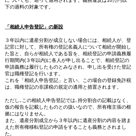
についても、遡って適用されます。義務違反は
10
万円以
下の過料の対象です。
「相続人申告登記」の新設
３年以内に遺産分割が成立しない場合には、相続人が、登
記官に対して、所有権の登記名義人について相続が開始し
た旨と、自らが相続人である旨を、相続登記の申請義務履
行期間内
(
３年以内
)
に各人が申し出ることで、相続登記の
申請義務は履行したものとみなされ、申し出を受けた登記
官は職権登記を行います。
これを「相続人申告登記」と言い、この場合の登録免許税
は、職権登記の非課税の規定の適用と措置されます。
ただし､この相続人申告登記では､持分割合の記載はなく、
仮の報告を記載したものとの扱いなので、所有権主張の根
拠にはなりません。
また、遺産分割成立から３年以内に遺産分割の内容を踏ま
えた所有権移転登記の申請をすることも義務とされまし
た。