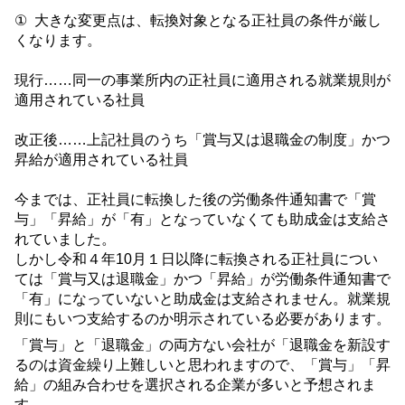
①
大きな変更点は、転換対象となる正社員の条件が厳し
くなります。
現行……同一の事業所内の正社員に適用される就業規則が
適用されている社員
改正後……上記社員のうち「賞与又は退職金の制度」かつ
昇給が適用されている社員
今までは、正社員に転換した後の労働条件通知書で「賞
与」「昇給」が「有」となっていなくても助成金は支給さ
れていました。
しかし令和４
年
10
月１
日以降に転換される正社員につい
ては「賞与又は退職金」かつ「昇給」が労働条件通知書で
「有」になっていないと助成金は支給されません。就業規
則にもいつ支給するのか明示されている必要があります。
「賞与」と「退職金」の両方ない会社が「退職金を新設す
るのは資金繰り上難しいと思われますので、「賞与」「昇
給」の組み合わせを選択される企業が多いと予想されま
す。