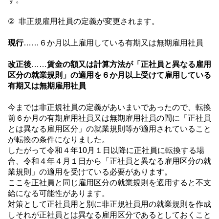
②
非正規雇用社員の定義が変更されます。
現行
……６か月以上雇用している有期又は無期雇用社員
改正後
……
賃金の額又は計算方法が「正社員と異なる雇用
区分の就業規則」の適用を６か月以上受けて雇用している
有期又は無期雇用社員
今までは非正規社員の定義があいまいであったので、転換
前６
か月の有期雇用社員又は無期雇用社員の間に「正社員
とは異なる雇用区分」の就業規則等が適用されていること
が転換の条件になりました。
したがって令和４年
10
月１日以降に
正社員に転換する場
合、令和４年４月１日から
「正社員と異なる雇用区分の就
業規則」の適用を受けている必要があります。
ここを正社員と同じ雇用区分の就業規則を適用すると不支
給になる可能性があります。
対策として正社員用と別に非正規社員用の就業規則を作成
しそれが正社員とは異なる雇用区分であるとしておくこと