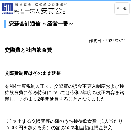
MENU
安蒜会計通信 ～経営一番～
作成日：2022/07/11
交際費と社内飲食費
交際費制度はそのまま延長
令和
4
年度税制改正で、交際費の損金不算入制度および接
待飲食費に係る特例については令和
2
年度の改正内容を踏
襲し、そのまま
2
年間延長することとなりました。
① 支出する交際費等の額のうち接待飲食費（
1
人当たり
5,000
円を超える分）の額の
50
％相当額は損金算入