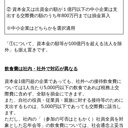
② 資本金又は出資金の額が１億円以下の中小企業は支
出する交際費の額のうち年
800
万円までは損金算入
※中小企業はどちらかを選択適用
「①について、資本金の額等が
100
億円を超える法人を除
外」も据え置きです。
飲食費は社内・社外で対応が異なる
資本金
1
億円超の企業であっても、社外への接待飲食費に
ついては
1
人当たり
5,000
円以下の飲食であれば税務上交
際費に含めず、全額を損金にできます。
また、自社の役員・従業員・親族に対する接待等のために
支出するものは、
5,000
円以下であっても交際費に該当し
ます。
ただし、社内の「（参加の可否はともかく）社員全員を対
象とした忘年会等」の飲食費については、社会通念上妥当