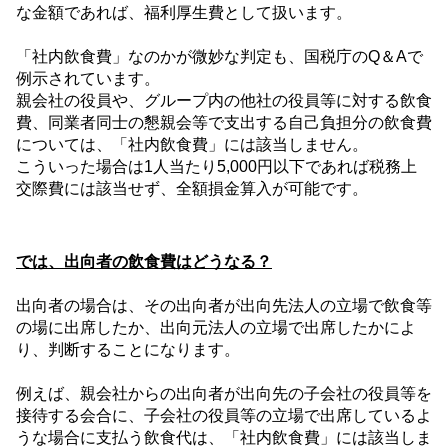
な金額であれば、福利厚生費として扱います。
「社内飲食費」なのかが微妙な判定も、国税庁の
Q
＆
A
で
例示されています。
親会社の役員や、グループ内の他社の役員等に対する飲食
費、同業者同士の懇親会等で支出する自己負担分の飲食費
については、「社内飲食費」には該当しません。
こういった場合は
1
人当たり
5,000
円以下であれば税務上
交際費には該当せず、全額損金算入が可能です。
では、出向者の飲食費はどうなる？
出向者の場合は、その出向者が出向先法人の立場で飲食等
の場に出席したか、出向元法人の立場で出席したかによ
り、判断することになります。
例えば、親会社からの出向者が出向先の子会社の役員等を
接待する会合に、子会社の役員等の立場で出席しているよ
うな場合に支払う飲食代は、「社内飲食費」には該当しま