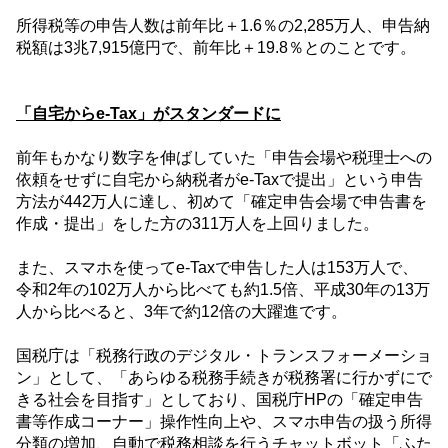
所得税等の申告人数は前年比＋
1.6
％の
2,285
万人、申告納
税額は
3
兆
7,915
億円で、前年比＋
19.8
％とのことです。
「自宅から
e-Tax
」がスタンダードに
前年もかなり数字を伸ばしていた「申告会場や税理士への
依頼をせずに自宅から納税者が
e-Tax
で提出」という申告
方法が
442
万人に達し、初めて「確定申告会場で申告書を
作成・提出」をした方の
311
万人を上回りました。
また、スマホを使って
e-Tax
で申告した人は
153
万人で、
令和
2
年の
102
万人から比べても約
1.5
倍、平成
30
年の
13
万
人から比べると、
3
年で約
12
倍の大躍進です。
国税庁は「税務行政のデジタル・トランスフォーメーショ
ン」として、「あらゆる税務手続きが税務署に行かずにで
きる社会を目指す」としており、国税庁
HP
の「確定申告
書等作成コーナー」操作性向上や、スマホ申告の扱う所得
分類の増加、自動で税務相談を行うチャットボット「ふた