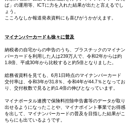
ば」の運用等、
ICT
に力を入れた結果が出たと言えるでし
ょう。
こころなしか報道発表資料にも喜びがうかがえます。
マイナンバーカードも徐々に普及
納税者の自宅からの申告のうち、プラスチックのマイナン
バーカードを利用した人は
239
万人で、令和
2
年からは約
1.8
倍、平成
30
年から比較すると約
5
倍となりました。
総務省資料を見ても、
6
月
1
日時点のマイナンバーカード
交付率は、令和
3
年が
31.8
％、令和
4
年が
44.7
％となってお
り、交付枚数で見ると約
1.4
倍の伸びとなっています。
マイナポータル連携で保険料控除申告書等のデータが取り
出せるようになったことや、マイナポイント事業でお得感
を出して、マイナンバーカードの普及を目指した結果がこ
ちらにも出ているようです。