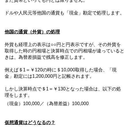
また貨幣といっても円とは限りません。
ドルや人民元等他国の通貨も「現金」勘定で処理します。
他国の通貨（外貨）の処理
外貨も経理上の表示は○○円と円表示ですが、その外貨を
取得した時の円相場と決算時点での円相場が違っていると
きは、為替差損益で残高を修正します。
例えば＄
1
＝￥
120
の時に＄
10,000
取得した場合、「現
金」勘定には
1,200,000
円と記帳されます。
しかし決算時点で＄
1
＝￥
130
となった場合は、以下の処
理をします。
（現金）
100,000
／（為替差益）
100,000
仮想通貨はどうなるの？