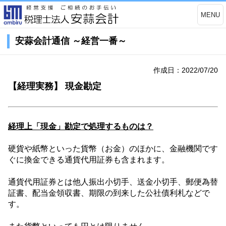
MENU
安蒜会計通信 ～経営一番～
作成日：2022/07/20
【経理実務】 現金勘定
経理上「現金」勘定で処理するものは？
硬貨や紙幣といった貨幣（お金）のほかに、金融機関です
ぐに換金できる通貨代用証券も含まれます。
通貨代用証券とは他人振出小切手、送金小切手、郵便為替
証書、配当金領収書、期限の到来した公社債利札などで
す。