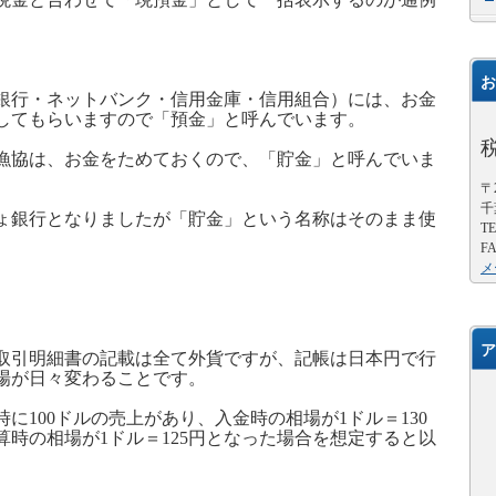
お
銀行・ネットバンク・信用金庫・信用組合）には、お金
してもらいますので「預金」と呼んでいます。
漁協は、お金をためておくので、「貯金」と呼んでいま
〒2
千
ょ銀行となりましたが「貯金」という名称はそのまま使
TE
FA
メ
ア
取引明細書の記載は全て外貨ですが、記帳は日本円で行
場が日々変わることです。
時に
100
ドルの売上があり、入金時の相場が
1
ドル＝
130
算時の相場が
1
ドル＝
125
円となった場合を想定すると以