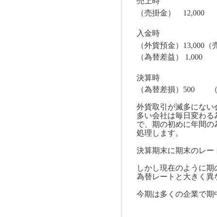
売上時
（売掛金）
12,000
（
入金時
（外貨預金）
13,000
（
（為替差益）
1,000
決算時
（為替差損）
500
（外
外貨取引が滅多にない
多い会社は毎日変わる
で、期の初めに年間の
処理します。
決算期末に期末のレー
しかし現在のように期
為替レートと大きく異
今期は多くの企業で期