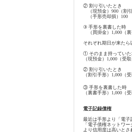
② 割り引いたとき
（現預金）
900
（割
（手形売却損）
100
③ 手形を裏書した時
（買掛金）
1,000
（裏
それぞれ期日が来たら
① そのまま持っていた
（現預金）
1,000
（受取
②
割り引いたとき
（割引手形）
1,000
（受
③
手形を裏書した時
（裏書手形）
1,000
（受
電子記録債権
最近は手形より「電子
「電子債権ネットワー
より信用度は高いとさ