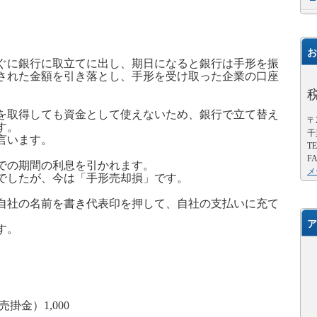
お
ぐに銀行に取立てに出し、期日になると銀行は手形を振
された金額を引き落とし、手形を受け取った企業の口座
を取得しても資金として使えないため、銀行で立て替え
〒2
す。
千
言います。
TE
FA
での期間の利息を引かれます。
メ
でしたが、今は「手形売却損」です。
自社の名前を書き代表印を押して、自社の支払いに充て
ア
す。
売掛金）
1,000