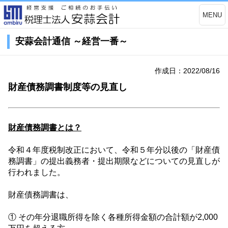
MENU
安蒜会計通信 ～経営一番～
作成日：2022/08/16
財産債務調書制度等の見直し
財産債務調書とは？
令和４年度
税制改正において、令和５年
分以後の「財産債
務調書」の提出義務者・提出期限などについての見直しが
行われました。
財産債務調書は、
① その年分退職所得を除く各種所得金額の合計額が
2,000