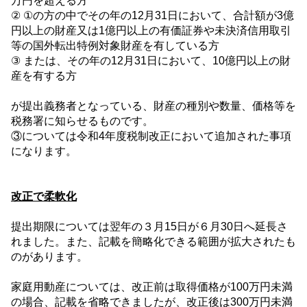
万円を超える方
② ①の方の中でその年の
12
月
31
日において、合計額が
3
億
円以上の財産又は
1
億円以上の有価証券や未決済信用取引
等の国外転出特例対象財産を有している方
③ または、その年の
12
月
31
日において、
10
億円以上の財
産を有する方
が提出義務者となっている、財産の種別や数量、価格等を
税務署に知らせるものです。
③については令和
4
年度税制改正において追加された事項
になります。
改正で柔軟化
提出期限については翌年の３月
15
日が６月
30
日へ延長さ
れました。また、記載を簡略化できる範囲が拡大されたも
のがあります。
家庭用動産については、改正前は取得価格が
100
万円未満
の場合、記載を省略できましたが、改正後は
300
万円未満