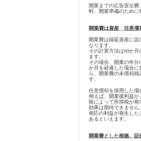
開業までの広告宣伝費
料、開業準備のために
開業費は資産 任意償
開業費は繰延資産に該
なります。
その計算方法は
60
か月
ます。
その場合、開業の年分
か月を経過した場合に
ら、開業費の未償却残
す。
任意償却を採用した場
例えば、開業後利益が
除によって所得税が発
効果は期待できません
相応の利益が発生した
あるといえます。
開業費とした根拠、証