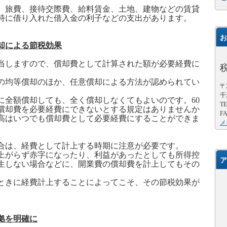
、旅費、接待交際費、給料賃金、土地、建物などの賃貸
特に借り入れた借入金の利子などの支出があります。
お
却による節税効果
当しますので、償却費として計算された額が必要経費に
の均等償却のほか、任意償却による方法が認められてい
〒2
千
に全額償却しても、全く償却しなくてもよいのです。
60
TE
償却費を必要経費にできないとする規定はありませんか
FA
高はいつでも償却費として必要経費にすることができま
メ
合は、経費として計上する時期に注意が必要です。
上がらず赤字になったり、利益があったとしても所得控
ア
生しない場合などに、開業費の償却費を計上してもその
。
ときに経費計上することによってこそ、その節税効果が
拠を明確に